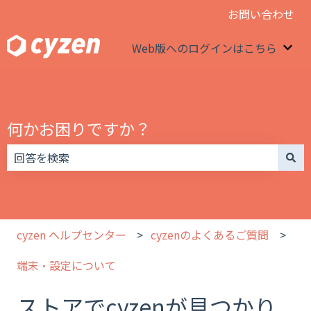
お問い合わせ
Web版へのログインはこちら
We
何かお困りですか？
検索フィールドが空なので、候補はありません。
cyzen ヘルプセンター
cyzenのよくあるご質問
端末・設定について
ストアでcyzenが見つかり