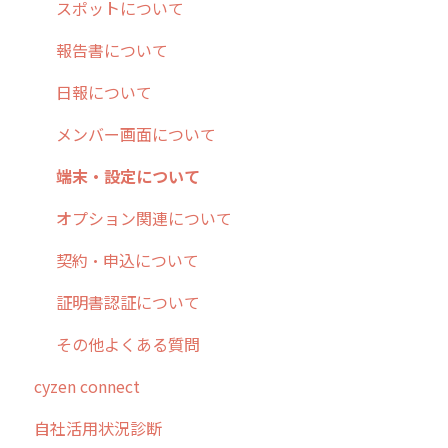
10.ユーザー向けおすすめの使い方
パフォーマンス
メッセージ
メッセージ機能
連携オプション
スポットについて
【業界業種別】cyzen設定方法
帳票出力
パフォーマンス
活動通知
その他オプション
報告書について
メッセージ・ファイル添付
外部リンク
内線電話
IP接続制限・端末認証設定
日報について
商品
お知らせ
商品
契約・その他
メンバー画面について
各種設定・その他
設定
各種設定・ログイン
端末・設定について
オプション関連について
契約・申込について
証明書認証について
その他よくある質問
cyzen connect
自社活用状況診断