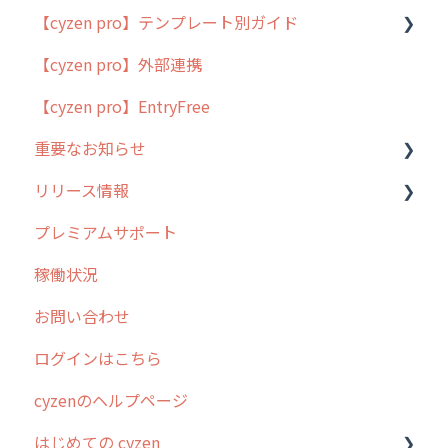
【cyzen pro】テンプレート別ガイド
cyzen proの位置情報取得について
【cyzen pro】外部連携
用語集
ポスティング
【cyzen pro】EntryFree
よくある質問
ラウンダー
重要なお知らせ
メンテナンス
リリース情報
外廻り営業
過去の重要なお知らせ
プレミアムサポート
清掃
障害情報
リリース
稼働状況
不動産
2026年のリリース情報
お問い合わせ
2025年のリリース情報
ログインはこちら
2024年のリリース情報
cyzenのヘルプページ
2023年のリリース情報
はじめての cyzen
過去のリリース