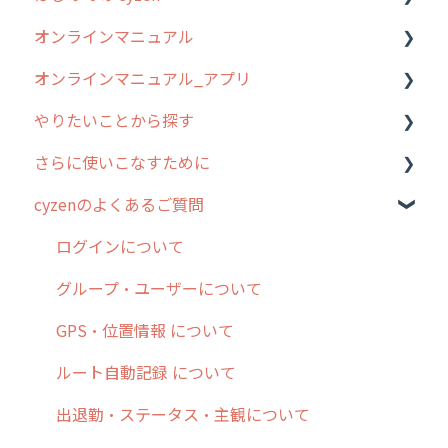
オンラインマニュアル
2019年までのリリース情報
0. はじめてのcyzenの使い方
オンラインマニュアル_アプリ
お客様の声を実現しました
1. cyzenについて知ろう
管理サイトの使い始め
やりたいことから探す
2. 主要機能の概要
ユーザー・グループ管理
アプリの使い始め
さらに使いこなすために
3. cyzenの位置情報取得について
行動管理
ホーム画面
行動管理
cyzenのよくあるご質問
4. cyzen利用前の準備：システム管理者編
予定管理
スポット
勤怠管理
はじめに
5. 基本的な使い方：システム管理者編
スポット
報告閲覧
予定管理
スポット・ステータス関連オプション
ログインについて
6. 基本的な使い方：ユーザー編
ステータス・主観
予定
スポット
交通費自動計算
グループ・ユーザーについて
7. 初心者向けよくある質問集
報告書・行動種別
日報
ステータス・主観
安全走行支援
GPS・位置情報 について
8. 用語集
勤怠管理
履歴
報告書・行動種別
写真管理・高画質化
ルート自動記録 について
9. もっと便利に利用するための設定
活動通知
メンバー
ユーザー・グループ管理
ダッシュボード（BI）・パフォーマンス
出退勤・ステータス・主観について