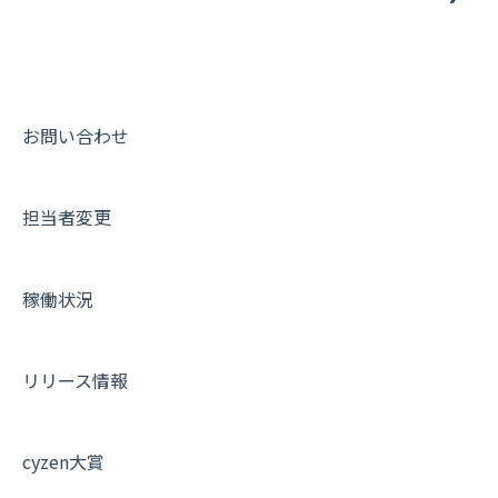
動画集：システム管理者向け
動画集：ユーザー向け
動画集：共通
お問い合わせ
サポートセミナーアーカイブ
担当者変更
稼働状況
リリース情報
cyzen大賞