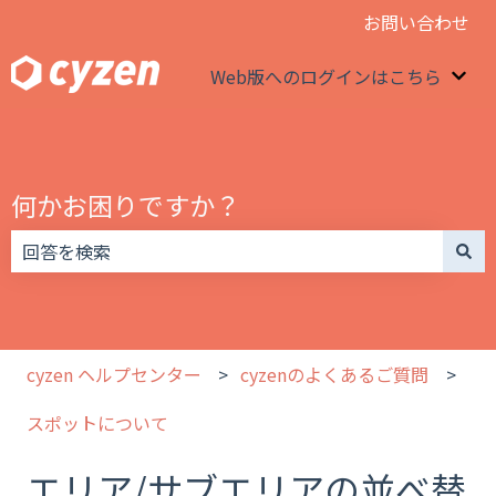
お問い合わせ
Web版へのログインはこちら
We
何かお困りですか？
検索フィールドが空なので、候補はありません。
cyzen ヘルプセンター
cyzenのよくあるご質問
スポットについて
エリア/サブエリアの並べ替