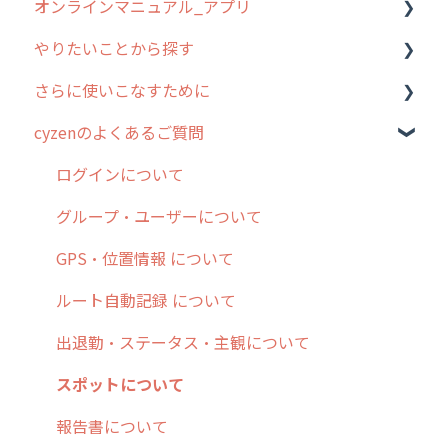
オンラインマニュアル_アプリ
お客様の声を実現しました
1. cyzenについて知ろう
管理サイトの使い始め
やりたいことから探す
2. 主要機能の概要
ユーザー・グループ管理
アプリの使い始め
さらに使いこなすために
3. cyzenの位置情報取得について
行動管理
ホーム画面
行動管理
cyzenのよくあるご質問
4. cyzen利用前の準備：システム管理者編
予定管理
スポット
勤怠管理
はじめに
5. 基本的な使い方：システム管理者編
スポット
報告閲覧
予定管理
スポット・ステータス関連オプション
ログインについて
6. 基本的な使い方：ユーザー編
ステータス・主観
予定
スポット
交通費自動計算
グループ・ユーザーについて
7. 初心者向けよくある質問集
報告書・行動種別
日報
ステータス・主観
安全走行支援
GPS・位置情報 について
8. 用語集
勤怠管理
履歴
報告書・行動種別
写真管理・高画質化
ルート自動記録 について
9. もっと便利に利用するための設定
活動通知
メンバー
ユーザー・グループ管理
ダッシュボード（BI）・パフォーマンス
出退勤・ステータス・主観について
10.ユーザー向けおすすめの使い方
パフォーマンス
メッセージ
メッセージ機能
連携オプション
スポットについて
【業界業種別】cyzen設定方法
帳票出力
パフォーマンス
活動通知
その他オプション
報告書について