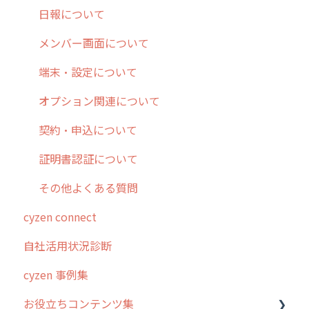
メッセージ・ファイル添付
外部リンク
内線電話
IP接続制限・端末認証設定
日報について
商品
お知らせ
商品
契約・その他
メンバー画面について
各種設定・その他
設定
各種設定・ログイン
端末・設定について
オプション関連について
契約・申込について
証明書認証について
その他よくある質問
cyzen connect
自社活用状況診断
cyzen 事例集
お役立ちコンテンツ集