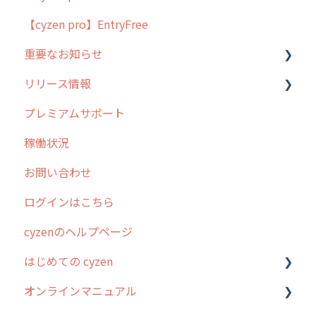
【cyzen pro】EntryFree
よくある質問
ラウンダー
重要なお知らせ
メンテナンス
リリース情報
外廻り営業
過去の重要なお知らせ
プレミアムサポート
清掃
障害情報
リリース
稼働状況
不動産
2026年のリリース情報
お問い合わせ
2025年のリリース情報
ログインはこちら
2024年のリリース情報
cyzenのヘルプページ
2023年のリリース情報
はじめての cyzen
過去のリリース
オンラインマニュアル
2019年までのリリース情報
0. はじめてのcyzenの使い方