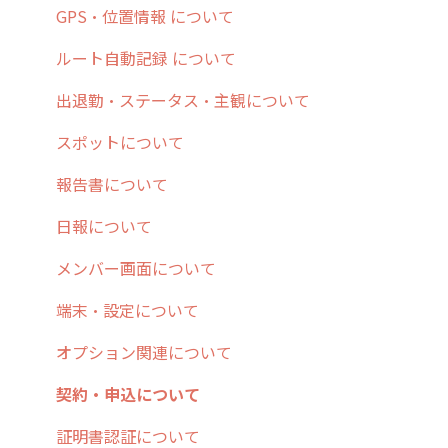
7. 初心者向けよくある質問集
報告書・行動種別
日報
ステータス・主観
安全走行支援
GPS・位置情報 について
8. 用語集
勤怠管理
履歴
報告書・行動種別
写真管理・高画質化
ルート自動記録 について
9. もっと便利に利用するための設定
活動通知
メンバー
ユーザー・グループ管理
ダッシュボード（BI）・パフォーマンス
出退勤・ステータス・主観について
10.ユーザー向けおすすめの使い方
パフォーマンス
メッセージ
メッセージ機能
連携オプション
スポットについて
【業界業種別】cyzen設定方法
帳票出力
パフォーマンス
活動通知
その他オプション
報告書について
メッセージ・ファイル添付
外部リンク
内線電話
IP接続制限・端末認証設定
日報について
商品
お知らせ
商品
契約・その他
メンバー画面について
各種設定・その他
設定
各種設定・ログイン
端末・設定について
オプション関連について
契約・申込について
証明書認証について