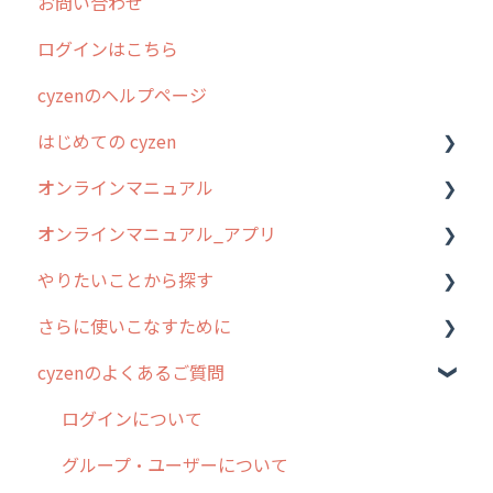
お問い合わせ
2025年のリリース情報
ログインはこちら
2024年のリリース情報
cyzenのヘルプページ
2023年のリリース情報
はじめての cyzen
過去のリリース
オンラインマニュアル
2019年までのリリース情報
0. はじめてのcyzenの使い方
オンラインマニュアル_アプリ
お客様の声を実現しました
1. cyzenについて知ろう
管理サイトの使い始め
やりたいことから探す
2. 主要機能の概要
ユーザー・グループ管理
アプリの使い始め
さらに使いこなすために
3. cyzenの位置情報取得について
行動管理
ホーム画面
行動管理
cyzenのよくあるご質問
4. cyzen利用前の準備：システム管理者編
予定管理
スポット
勤怠管理
はじめに
5. 基本的な使い方：システム管理者編
スポット
報告閲覧
予定管理
スポット・ステータス関連オプション
ログインについて
6. 基本的な使い方：ユーザー編
ステータス・主観
予定
スポット
交通費自動計算
グループ・ユーザーについて