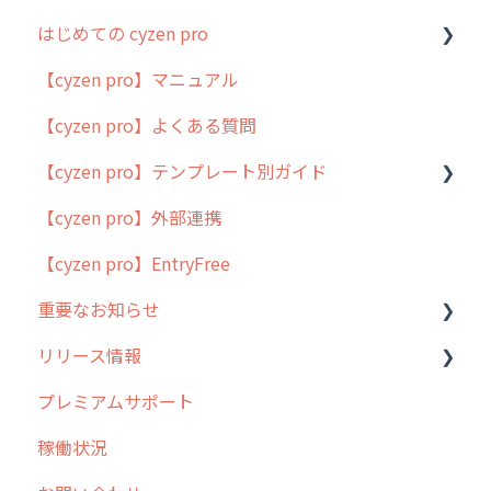
はじめての cyzen pro
【cyzen pro】マニュアル
cyzen pro とは？
【cyzen pro】よくある質問
簡易マニュアル
【cyzen pro】テンプレート別ガイド
cyzen proの位置情報取得について
【cyzen pro】外部連携
用語集
ポスティング
【cyzen pro】EntryFree
よくある質問
ラウンダー
重要なお知らせ
メンテナンス
リリース情報
外廻り営業
過去の重要なお知らせ
プレミアムサポート
清掃
障害情報
リリース
稼働状況
不動産
2026年のリリース情報