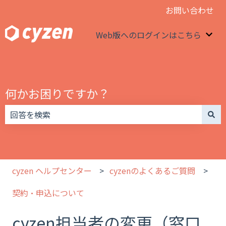
お問い合わせ
Web版へのログインはこちら
We
何かお困りですか？
検索フィールドが空なので、候補はありません。
cyzen ヘルプセンター
cyzenのよくあるご質問
契約・申込について
cyzen担当者の変更（窓口