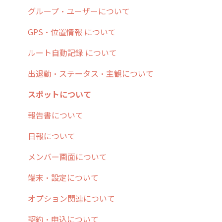
6. 基本的な使い方：ユーザー編
ステータス・主観
予定
スポット
交通費自動計算
グループ・ユーザーについて
7. 初心者向けよくある質問集
報告書・行動種別
日報
ステータス・主観
安全走行支援
GPS・位置情報 について
8. 用語集
勤怠管理
履歴
報告書・行動種別
写真管理・高画質化
ルート自動記録 について
9. もっと便利に利用するための設定
活動通知
メンバー
ユーザー・グループ管理
ダッシュボード（BI）・パフォーマンス
出退勤・ステータス・主観について
10.ユーザー向けおすすめの使い方
パフォーマンス
メッセージ
メッセージ機能
連携オプション
スポットについて
【業界業種別】cyzen設定方法
帳票出力
パフォーマンス
活動通知
その他オプション
報告書について
メッセージ・ファイル添付
外部リンク
内線電話
IP接続制限・端末認証設定
日報について
商品
お知らせ
商品
契約・その他
メンバー画面について
各種設定・その他
設定
各種設定・ログイン
端末・設定について
オプション関連について
契約・申込について