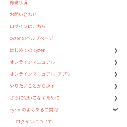
稼働状況
不動産
2026年のリリース情報
お問い合わせ
2025年のリリース情報
ログインはこちら
2024年のリリース情報
cyzenのヘルプページ
2023年のリリース情報
はじめての cyzen
過去のリリース
オンラインマニュアル
2019年までのリリース情報
0. はじめてのcyzenの使い方
オンラインマニュアル_アプリ
お客様の声を実現しました
1. cyzenについて知ろう
管理サイトの使い始め
やりたいことから探す
2. 主要機能の概要
ユーザー・グループ管理
アプリの使い始め
さらに使いこなすために
3. cyzenの位置情報取得について
行動管理
ホーム画面
行動管理
cyzenのよくあるご質問
4. cyzen利用前の準備：システム管理者編
予定管理
スポット
勤怠管理
はじめに
5. 基本的な使い方：システム管理者編
スポット
報告閲覧
予定管理
スポット・ステータス関連オプション
ログインについて