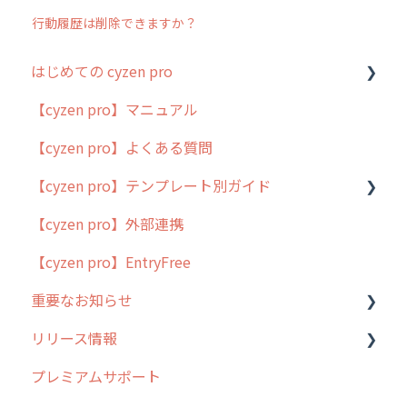
行動履歴は削除できますか？
はじめての cyzen pro
【cyzen pro】マニュアル
cyzen pro とは？
【cyzen pro】よくある質問
簡易マニュアル
【cyzen pro】テンプレート別ガイド
cyzen proの位置情報取得について
【cyzen pro】外部連携
用語集
ポスティング
【cyzen pro】EntryFree
よくある質問
ラウンダー
重要なお知らせ
メンテナンス
リリース情報
外廻り営業
過去の重要なお知らせ
プレミアムサポート
清掃
障害情報
リリース