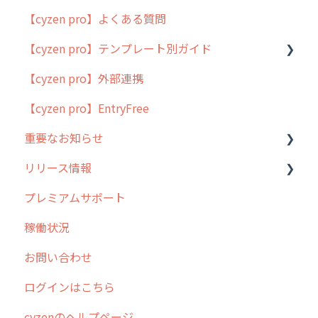
【cyzen pro】よくある質問
簡易マニュアル
【cyzen pro】テンプレート別ガイド
cyzen proの位置情報取得について
【cyzen pro】外部連携
用語集
ポスティング
【cyzen pro】EntryFree
よくある質問
ラウンダー
重要なお知らせ
メンテナンス
リリース情報
外廻り営業
過去の重要なお知らせ
プレミアムサポート
清掃
障害情報
リリース
稼働状況
不動産
2026年のリリース情報
お問い合わせ
2025年のリリース情報
ログインはこちら
2024年のリリース情報
cyzenのヘルプページ
2023年のリリース情報