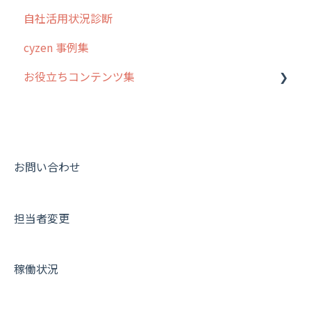
自社活用状況診断
cyzen 事例集
お役立ちコンテンツ集
動画集：システム管理者向け
動画集：ユーザー向け
動画集：共通
お問い合わせ
サポートセミナーアーカイブ
担当者変更
稼働状況