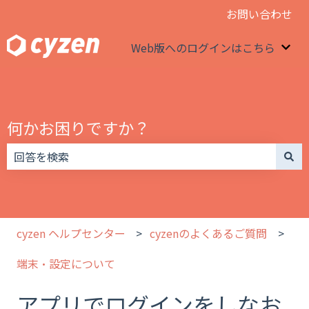
お問い合わせ
Web版へのログインはこちら
We
何かお困りですか？
検索フィールドが空なので、候補はありません。
cyzen ヘルプセンター
cyzenのよくあるご質問
端末・設定について
アプリでログインをしなお