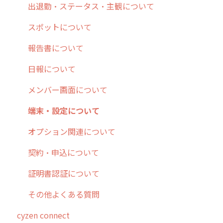
9. もっと便利に利用するための設定
活動通知
メンバー
ユーザー・グループ管理
ダッシュボード（BI）・パフォーマンス
出退勤・ステータス・主観について
10.ユーザー向けおすすめの使い方
パフォーマンス
メッセージ
メッセージ機能
連携オプション
スポットについて
【業界業種別】cyzen設定方法
帳票出力
パフォーマンス
活動通知
その他オプション
報告書について
メッセージ・ファイル添付
外部リンク
内線電話
IP接続制限・端末認証設定
日報について
商品
お知らせ
商品
契約・その他
メンバー画面について
各種設定・その他
設定
各種設定・ログイン
端末・設定について
オプション関連について
契約・申込について
証明書認証について
その他よくある質問
cyzen connect