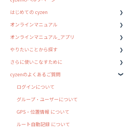
はじめての cyzen
過去のリリース
オンラインマニュアル
2019年までのリリース情報
0. はじめてのcyzenの使い方
オンラインマニュアル_アプリ
お客様の声を実現しました
1. cyzenについて知ろう
管理サイトの使い始め
やりたいことから探す
2. 主要機能の概要
ユーザー・グループ管理
アプリの使い始め
さらに使いこなすために
3. cyzenの位置情報取得について
行動管理
ホーム画面
行動管理
cyzenのよくあるご質問
4. cyzen利用前の準備：システム管理者編
予定管理
スポット
勤怠管理
はじめに
5. 基本的な使い方：システム管理者編
スポット
報告閲覧
予定管理
スポット・ステータス関連オプション
ログインについて
6. 基本的な使い方：ユーザー編
ステータス・主観
予定
スポット
交通費自動計算
グループ・ユーザーについて
7. 初心者向けよくある質問集
報告書・行動種別
日報
ステータス・主観
安全走行支援
GPS・位置情報 について
8. 用語集
勤怠管理
履歴
報告書・行動種別
写真管理・高画質化
ルート自動記録 について