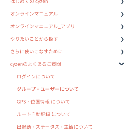
はじめての cyzen
過去のリリース
オンラインマニュアル
2019年までのリリース情報
0. はじめてのcyzenの使い方
オンラインマニュアル_アプリ
お客様の声を実現しました
1. cyzenについて知ろう
管理サイトの使い始め
やりたいことから探す
2. 主要機能の概要
ユーザー・グループ管理
アプリの使い始め
さらに使いこなすために
3. cyzenの位置情報取得について
行動管理
ホーム画面
行動管理
cyzenのよくあるご質問
4. cyzen利用前の準備：システム管理者編
予定管理
スポット
勤怠管理
はじめに
5. 基本的な使い方：システム管理者編
スポット
報告閲覧
予定管理
スポット・ステータス関連オプション
ログインについて
6. 基本的な使い方：ユーザー編
ステータス・主観
予定
スポット
交通費自動計算
グループ・ユーザーについて
7. 初心者向けよくある質問集
報告書・行動種別
日報
ステータス・主観
安全走行支援
GPS・位置情報 について
8. 用語集
勤怠管理
履歴
報告書・行動種別
写真管理・高画質化
ルート自動記録 について
9. もっと便利に利用するための設定
活動通知
メンバー
ユーザー・グループ管理
ダッシュボード（BI）・パフォーマンス
出退勤・ステータス・主観について