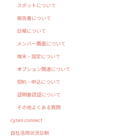
10.ユーザー向けおすすめの使い方
パフォーマンス
メッセージ
メッセージ機能
連携オプション
スポットについて
【業界業種別】cyzen設定方法
帳票出力
パフォーマンス
活動通知
その他オプション
報告書について
メッセージ・ファイル添付
外部リンク
内線電話
IP接続制限・端末認証設定
日報について
商品
お知らせ
商品
契約・その他
メンバー画面について
各種設定・その他
設定
各種設定・ログイン
端末・設定について
オプション関連について
契約・申込について
証明書認証について
その他よくある質問
cyzen connect
自社活用状況診断