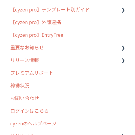
【cyzen pro】テンプレート別ガイド
cyzen proの位置情報取得について
【cyzen pro】外部連携
用語集
ポスティング
【cyzen pro】EntryFree
よくある質問
ラウンダー
重要なお知らせ
メンテナンス
リリース情報
外廻り営業
過去の重要なお知らせ
プレミアムサポート
清掃
障害情報
リリース
稼働状況
不動産
2026年のリリース情報
お問い合わせ
2025年のリリース情報
ログインはこちら
2024年のリリース情報
cyzenのヘルプページ
2023年のリリース情報