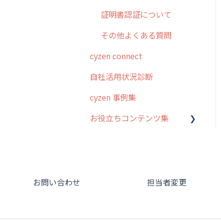
証明書認証について
その他よくある質問
cyzen connect
自社活用状況診断
cyzen 事例集
お役立ちコンテンツ集
動画集：システム管理者向
け
動画集：ユーザー向け
お問い合わせ
担当者変更
動画集：共通
サポートセミナーアーカイ