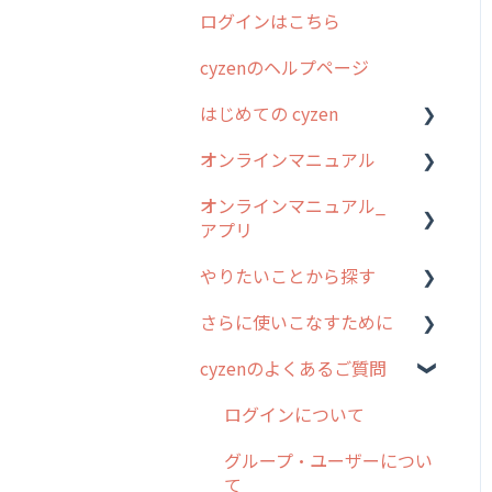
ログインはこちら
2024年のリリース情報
cyzenのヘルプページ
2023年のリリース情報
はじめての cyzen
過去のリリース
オンラインマニュアル
2019年までのリリース情
0. はじめてのcyzenの使い
報
方
オンラインマニュアル_
管理サイトの使い始め
アプリ
お客様の声を実現しました
1. cyzenについて知ろう
ユーザー・グループ管理
やりたいことから探す
2. 主要機能の概要
アプリの使い始め
行動管理
さらに使いこなすために
3. cyzenの位置情報取得に
ホーム画面
行動管理
予定管理
ついて
cyzenのよくあるご質問
スポット
勤怠管理
はじめに
スポット
4. cyzen利用前の準備：シ
報告閲覧
予定管理
スポット・ステータス関連
ログインについて
ステム管理者編
ステータス・主観
オプション
予定
スポット
グループ・ユーザーについ
5. 基本的な使い方：シス
報告書・行動種別
交通費自動計算
て
テム管理者編