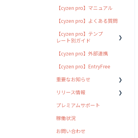
【cyzen pro】マニュアル
cyzen pro とは？
【cyzen pro】よくある質問
簡易マニュアル
【cyzen pro】テンプ
cyzen proの位置情報取得
レート別ガイド
について
【cyzen pro】外部連携
用語集
ポスティング
【cyzen pro】EntryFree
よくある質問
ラウンダー
重要なお知らせ
メンテナンス
リリース情報
外廻り営業
過去の重要なお知らせ
プレミアムサポート
清掃
障害情報
リリース
稼働状況
不動産
2026年のリリース情報
お問い合わせ
2025年のリリース情報