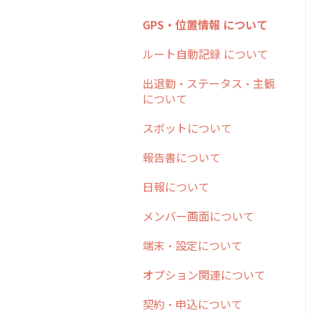
日報
ステータス・主観
勤怠管理
安全走行支援
GPS・位置情報 について
6. 基本的な使い方：ユー
履歴
報告書・行動種別
ザー編
活動通知
写真管理・高画質化
ルート自動記録 について
メンバー
ユーザー・グループ管理
7. 初心者向けよくある質
パフォーマンス
ダッシュボード（BI）・パ
出退勤・ステータス・主観
問集
メッセージ
メッセージ機能
フォーマンス
について
帳票出力
8. 用語集
パフォーマンス
活動通知
連携オプション
スポットについて
メッセージ・ファイル添付
9. もっと便利に利用する
外部リンク
内線電話
その他オプション
報告書について
ための設定
商品
お知らせ
商品
IP接続制限・端末認証設定
日報について
10.ユーザー向けおすすめ
各種設定・その他
の使い方
設定
各種設定・ログイン
契約・その他
メンバー画面について
【業界業種別】cyzen設定
端末・設定について
方法
オプション関連について
契約・申込について