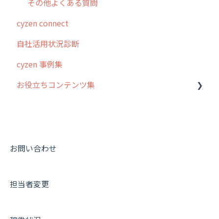
その他よくある質問
cyzen connect
自社活用状況診断
cyzen 事例集
お役立ちコンテンツ集
動画集：システム管理者向け
動画集：ユーザー向け
動画集：共通
お問い合わせ
サポートセミナーアーカイブ
担当者変更