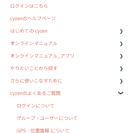
ログインはこちら
2024年のリリース情報
cyzenのヘルプページ
2023年のリリース情報
はじめての cyzen
過去のリリース
オンラインマニュアル
2019年までのリリース情報
0. はじめてのcyzenの使い方
オンラインマニュアル_アプリ
お客様の声を実現しました
1. cyzenについて知ろう
管理サイトの使い始め
やりたいことから探す
2. 主要機能の概要
ユーザー・グループ管理
アプリの使い始め
さらに使いこなすために
3. cyzenの位置情報取得について
行動管理
ホーム画面
行動管理
cyzenのよくあるご質問
4. cyzen利用前の準備：システム管理者編
予定管理
スポット
勤怠管理
はじめに
5. 基本的な使い方：システム管理者編
スポット
報告閲覧
予定管理
スポット・ステータス関連オプション
ログインについて
6. 基本的な使い方：ユーザー編
ステータス・主観
予定
スポット
交通費自動計算
グループ・ユーザーについて
7. 初心者向けよくある質問集
報告書・行動種別
日報
ステータス・主観
安全走行支援
GPS・位置情報 について