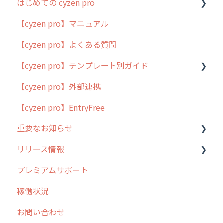
はじめての cyzen pro
【cyzen pro】マニュアル
cyzen pro とは？
【cyzen pro】よくある質問
簡易マニュアル
【cyzen pro】テンプレート別ガイド
cyzen proの位置情報取得について
【cyzen pro】外部連携
用語集
ポスティング
【cyzen pro】EntryFree
よくある質問
ラウンダー
重要なお知らせ
メンテナンス
リリース情報
外廻り営業
過去の重要なお知らせ
プレミアムサポート
清掃
障害情報
リリース
稼働状況
不動産
2026年のリリース情報
お問い合わせ
2025年のリリース情報