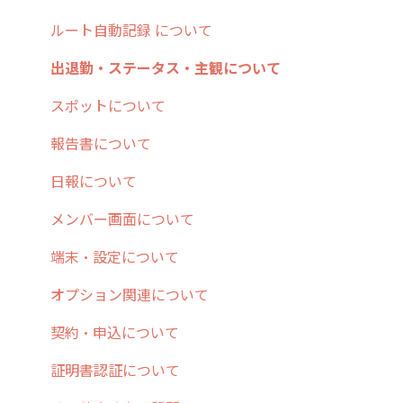
8. 用語集
勤怠管理
履歴
報告書・行動種別
写真管理・高画質化
ルート自動記録 について
9. もっと便利に利用するための設定
活動通知
メンバー
ユーザー・グループ管理
ダッシュボード（BI）・パフォーマンス
出退勤・ステータス・主観について
10.ユーザー向けおすすめの使い方
パフォーマンス
メッセージ
メッセージ機能
連携オプション
スポットについて
【業界業種別】cyzen設定方法
帳票出力
パフォーマンス
活動通知
その他オプション
報告書について
メッセージ・ファイル添付
外部リンク
内線電話
IP接続制限・端末認証設定
日報について
商品
お知らせ
商品
契約・その他
メンバー画面について
各種設定・その他
設定
各種設定・ログイン
端末・設定について
オプション関連について
契約・申込について
証明書認証について