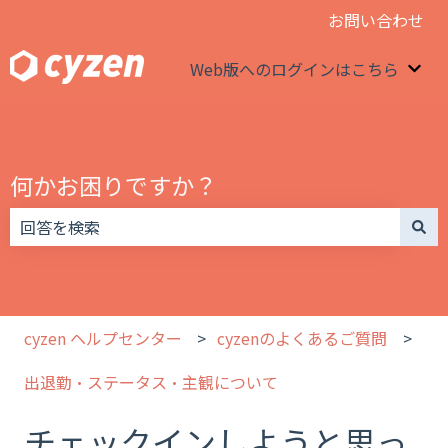
お問い合わせ
Web版へのログインはこちら
We
何かお困りですか？
検索フィールドが空なので、候補はありません。
cyzen ヘルプセンター
cyzenのよくあるご質問
出退勤・ステータス・主観について
チェックインしようと思っ