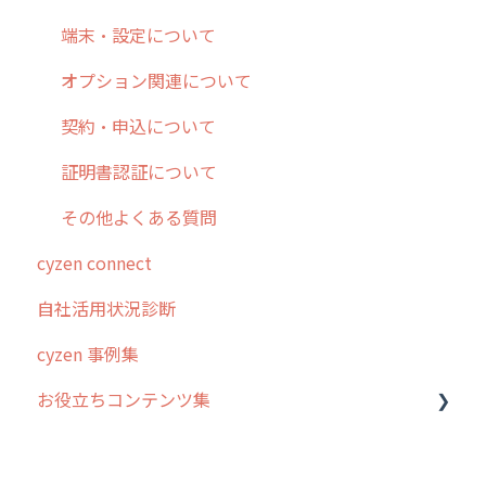
各種設定・その他
設定
各種設定・ログイン
端末・設定について
オプション関連について
契約・申込について
証明書認証について
その他よくある質問
cyzen connect
自社活用状況診断
cyzen 事例集
お役立ちコンテンツ集
動画集：システム管理者向け