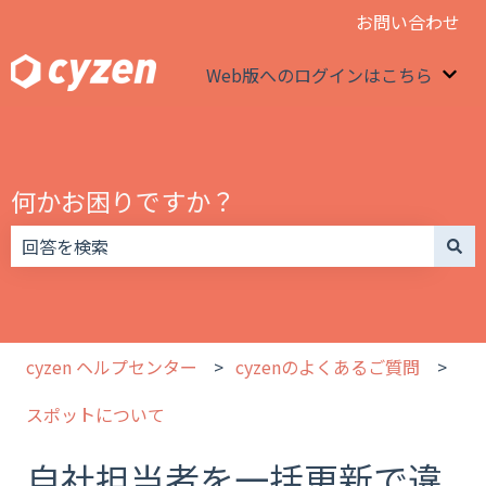
お問い合わせ
Web版へのログインはこちら
We
何かお困りですか？
検索フィールドが空なので、候補はありません。
cyzen ヘルプセンター
cyzenのよくあるご質問
スポットについて
自社担当者を一括更新で違