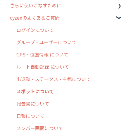
さらに使いこなすために
3. cyzenの位置情報取得について
行動管理
ホーム画面
行動管理
cyzenのよくあるご質問
4. cyzen利用前の準備：システム管理者編
予定管理
スポット
勤怠管理
はじめに
5. 基本的な使い方：システム管理者編
スポット
報告閲覧
予定管理
スポット・ステータス関連オプション
ログインについて
6. 基本的な使い方：ユーザー編
ステータス・主観
予定
スポット
交通費自動計算
グループ・ユーザーについて
7. 初心者向けよくある質問集
報告書・行動種別
日報
ステータス・主観
安全走行支援
GPS・位置情報 について
8. 用語集
勤怠管理
履歴
報告書・行動種別
写真管理・高画質化
ルート自動記録 について
9. もっと便利に利用するための設定
活動通知
メンバー
ユーザー・グループ管理
ダッシュボード（BI）・パフォーマンス
出退勤・ステータス・主観について
10.ユーザー向けおすすめの使い方
パフォーマンス
メッセージ
メッセージ機能
連携オプション
スポットについて
【業界業種別】cyzen設定方法
帳票出力
パフォーマンス
活動通知
その他オプション
報告書について
メッセージ・ファイル添付
外部リンク
内線電話
IP接続制限・端末認証設定
日報について
商品
お知らせ
商品
契約・その他
メンバー画面について