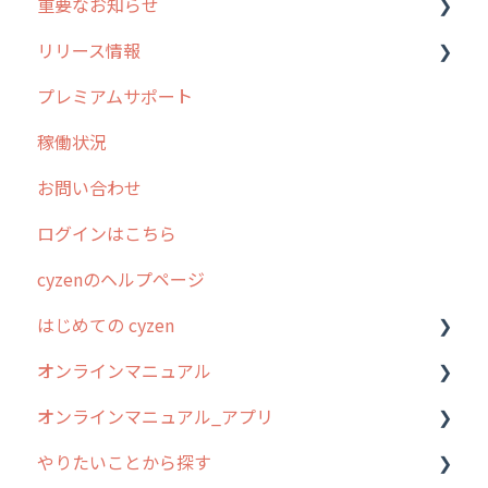
重要なお知らせ
メンテナンス
リリース情報
外廻り営業
過去の重要なお知らせ
プレミアムサポート
清掃
障害情報
リリース
稼働状況
不動産
2026年のリリース情報
お問い合わせ
2025年のリリース情報
ログインはこちら
2024年のリリース情報
cyzenのヘルプページ
2023年のリリース情報
はじめての cyzen
過去のリリース
オンラインマニュアル
2019年までのリリース情報
0. はじめてのcyzenの使い方
オンラインマニュアル_アプリ
お客様の声を実現しました
1. cyzenについて知ろう
管理サイトの使い始め
やりたいことから探す
2. 主要機能の概要
ユーザー・グループ管理
アプリの使い始め