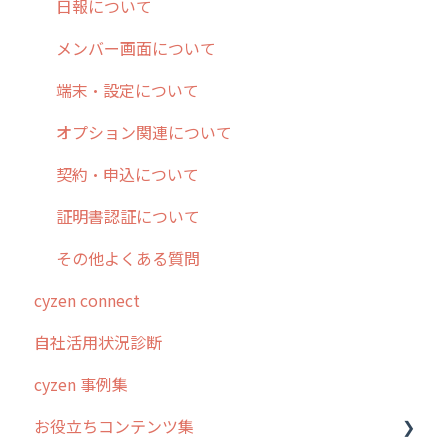
メッセージ・ファイル添付
外部リンク
内線電話
IP接続制限・端末認証設定
日報について
商品
お知らせ
商品
契約・その他
メンバー画面について
各種設定・その他
設定
各種設定・ログイン
端末・設定について
オプション関連について
契約・申込について
証明書認証について
その他よくある質問
cyzen connect
自社活用状況診断
cyzen 事例集
お役立ちコンテンツ集