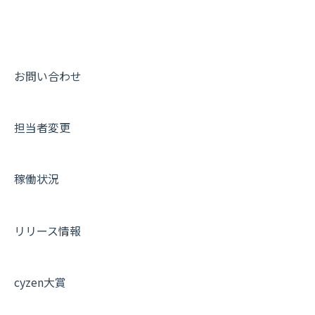
動画集：システム管理者向け
動画集：ユーザー向け
動画集：共通
お問い合わせ
サポートセミナーアーカイブ
担当者変更
稼働状況
リリース情報
cyzen大賞