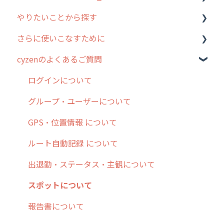
やりたいことから探す
2. 主要機能の概要
ユーザー・グループ管理
アプリの使い始め
さらに使いこなすために
3. cyzenの位置情報取得について
行動管理
ホーム画面
行動管理
cyzenのよくあるご質問
4. cyzen利用前の準備：システム管理者編
予定管理
スポット
勤怠管理
はじめに
5. 基本的な使い方：システム管理者編
スポット
報告閲覧
予定管理
スポット・ステータス関連オプション
ログインについて
6. 基本的な使い方：ユーザー編
ステータス・主観
予定
スポット
交通費自動計算
グループ・ユーザーについて
7. 初心者向けよくある質問集
報告書・行動種別
日報
ステータス・主観
安全走行支援
GPS・位置情報 について
8. 用語集
勤怠管理
履歴
報告書・行動種別
写真管理・高画質化
ルート自動記録 について
9. もっと便利に利用するための設定
活動通知
メンバー
ユーザー・グループ管理
ダッシュボード（BI）・パフォーマンス
出退勤・ステータス・主観について
10.ユーザー向けおすすめの使い方
パフォーマンス
メッセージ
メッセージ機能
連携オプション
スポットについて
【業界業種別】cyzen設定方法
帳票出力
パフォーマンス
活動通知
その他オプション
報告書について