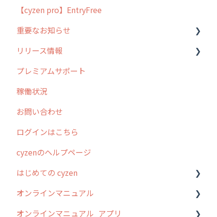
【cyzen pro】EntryFree
よくある質問
ラウンダー
重要なお知らせ
メンテナンス
リリース情報
外廻り営業
過去の重要なお知らせ
プレミアムサポート
清掃
障害情報
リリース
稼働状況
不動産
2026年のリリース情報
お問い合わせ
2025年のリリース情報
ログインはこちら
2024年のリリース情報
cyzenのヘルプページ
2023年のリリース情報
はじめての cyzen
過去のリリース
オンラインマニュアル
2019年までのリリース情報
0. はじめてのcyzenの使い方
オンラインマニュアル_アプリ
お客様の声を実現しました
1. cyzenについて知ろう
管理サイトの使い始め