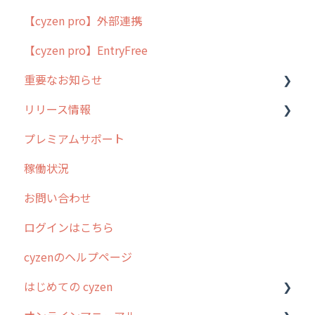
【cyzen pro】外部連携
用語集
ポスティング
【cyzen pro】EntryFree
よくある質問
ラウンダー
重要なお知らせ
メンテナンス
リリース情報
外廻り営業
過去の重要なお知らせ
プレミアムサポート
清掃
障害情報
リリース
稼働状況
不動産
2026年のリリース情報
お問い合わせ
2025年のリリース情報
ログインはこちら
2024年のリリース情報
cyzenのヘルプページ
2023年のリリース情報
はじめての cyzen
過去のリリース