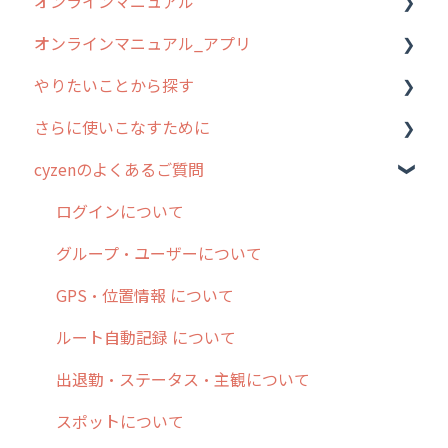
オンラインマニュアル
2019年までのリリース情報
0. はじめてのcyzenの使い方
オンラインマニュアル_アプリ
お客様の声を実現しました
1. cyzenについて知ろう
管理サイトの使い始め
やりたいことから探す
2. 主要機能の概要
ユーザー・グループ管理
アプリの使い始め
さらに使いこなすために
3. cyzenの位置情報取得について
行動管理
ホーム画面
行動管理
cyzenのよくあるご質問
4. cyzen利用前の準備：システム管理者編
予定管理
スポット
勤怠管理
はじめに
5. 基本的な使い方：システム管理者編
スポット
報告閲覧
予定管理
スポット・ステータス関連オプション
ログインについて
6. 基本的な使い方：ユーザー編
ステータス・主観
予定
スポット
交通費自動計算
グループ・ユーザーについて
7. 初心者向けよくある質問集
報告書・行動種別
日報
ステータス・主観
安全走行支援
GPS・位置情報 について
8. 用語集
勤怠管理
履歴
報告書・行動種別
写真管理・高画質化
ルート自動記録 について
9. もっと便利に利用するための設定
活動通知
メンバー
ユーザー・グループ管理
ダッシュボード（BI）・パフォーマンス
出退勤・ステータス・主観について
10.ユーザー向けおすすめの使い方
パフォーマンス
メッセージ
メッセージ機能
連携オプション
スポットについて