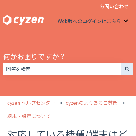
お問い合わせ
Web版へのログインはこちら
We
何かお困りですか？
検索フィールドが空なので、候補はありません。
cyzen ヘルプセンター
cyzenのよくあるご質問
端末・設定について
対応している機種/端末はど