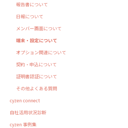
【業界業種別】cyzen設定方法
帳票出力
パフォーマンス
活動通知
その他オプション
報告書について
メッセージ・ファイル添付
外部リンク
内線電話
IP接続制限・端末認証設定
日報について
商品
お知らせ
商品
契約・その他
メンバー画面について
各種設定・その他
設定
各種設定・ログイン
端末・設定について
オプション関連について
契約・申込について
証明書認証について
その他よくある質問
cyzen connect
自社活用状況診断
cyzen 事例集