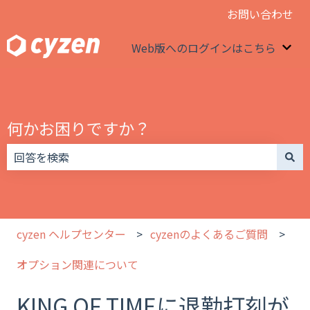
お問い合わせ
Web版へのログインはこちら
We
何かお困りですか？
検索フィールドが空なので、候補はありません。
cyzen ヘルプセンター
cyzenのよくあるご質問
オプション関連について
KING OF TIMEに退勤打刻が