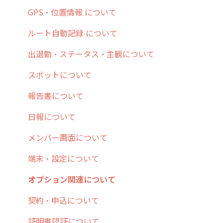
7. 初心者向けよくある質問集
報告書・行動種別
日報
ステータス・主観
安全走行支援
GPS・位置情報 について
8. 用語集
勤怠管理
履歴
報告書・行動種別
写真管理・高画質化
ルート自動記録 について
9. もっと便利に利用するための設定
活動通知
メンバー
ユーザー・グループ管理
ダッシュボード（BI）・パフォーマンス
出退勤・ステータス・主観について
10.ユーザー向けおすすめの使い方
パフォーマンス
メッセージ
メッセージ機能
連携オプション
スポットについて
【業界業種別】cyzen設定方法
帳票出力
パフォーマンス
活動通知
その他オプション
報告書について
メッセージ・ファイル添付
外部リンク
内線電話
IP接続制限・端末認証設定
日報について
商品
お知らせ
商品
契約・その他
メンバー画面について
各種設定・その他
設定
各種設定・ログイン
端末・設定について
オプション関連について
契約・申込について
証明書認証について