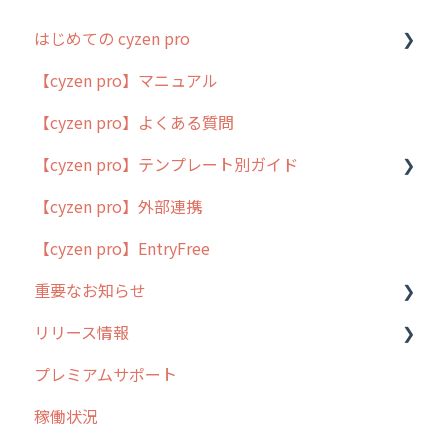
はじめての cyzen pro
【cyzen pro】マニュアル
cyzen pro とは？
【cyzen pro】よくある質問
簡易マニュアル
【cyzen pro】テンプレート別ガイド
cyzen proの位置情報取得について
【cyzen pro】外部連携
用語集
ポスティング
【cyzen pro】EntryFree
よくある質問
ラウンダー
重要なお知らせ
メンテナンス
リリース情報
外廻り営業
過去の重要なお知らせ
プレミアムサポート
清掃
障害情報
リリース
稼働状況
不動産
2026年のリリース情報