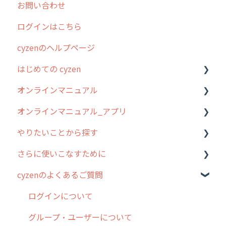
お問い合わせ
2025年のリリース情報
ログインはこちら
2024年のリリース情報
cyzenのヘルプページ
2023年のリリース情報
はじめての cyzen
過去のリリース
オンラインマニュアル
2019年までのリリース情報
0. はじめてのcyzenの使い方
オンラインマニュアル_アプリ
お客様の声を実現しました
1. cyzenについて知ろう
管理サイトの使い始め
やりたいことから探す
2. 主要機能の概要
ユーザー・グループ管理
アプリの使い始め
さらに使いこなすために
3. cyzenの位置情報取得について
行動管理
ホーム画面
行動管理
cyzenのよくあるご質問
4. cyzen利用前の準備：システム管理者編
予定管理
スポット
勤怠管理
はじめに
5. 基本的な使い方：システム管理者編
スポット
報告閲覧
予定管理
スポット・ステータス関連オプション
ログインについて
6. 基本的な使い方：ユーザー編
ステータス・主観
予定
スポット
交通費自動計算
グループ・ユーザーについて