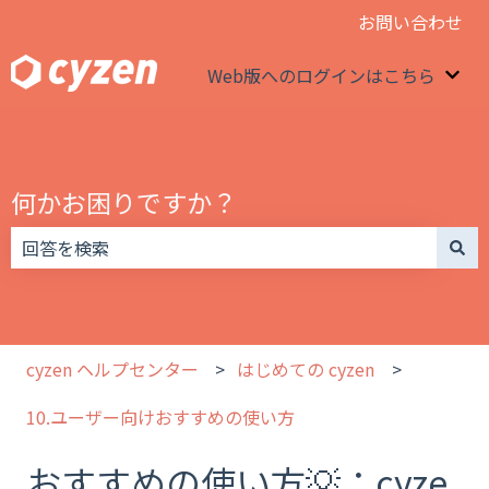
お問い合わせ
Web版へのログインはこちら
We
何かお困りですか？
検索フィールドが空なので、候補はありません。
cyzen ヘルプセンター
はじめての cyzen
10.ユーザー向けおすすめの使い方
おすすめの使い方💡：cyze