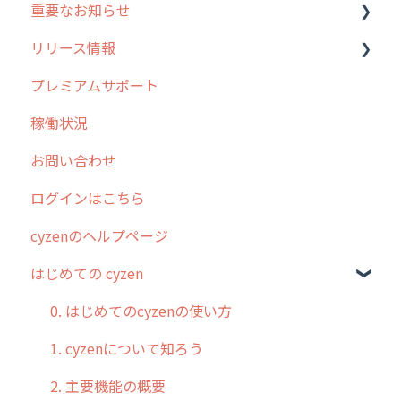
重要なお知らせ
メンテナンス
リリース情報
外廻り営業
過去の重要なお知らせ
プレミアムサポート
清掃
障害情報
リリース
稼働状況
不動産
2026年のリリース情報
お問い合わせ
2025年のリリース情報
ログインはこちら
2024年のリリース情報
cyzenのヘルプページ
2023年のリリース情報
はじめての cyzen
過去のリリース
2019年までのリリース情報
0. はじめてのcyzenの使い方
お客様の声を実現しました
1. cyzenについて知ろう
2. 主要機能の概要