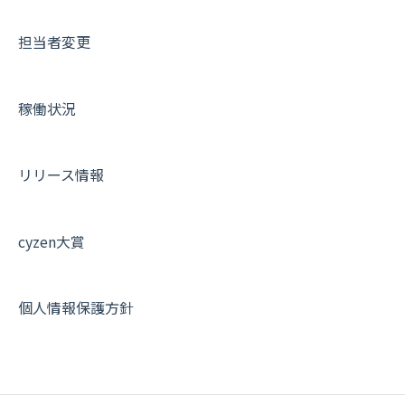
メッセージ・ファイル添付
外部リンク
内線電話
IP接続制限・端末認証設定
日報について
サポートセミナーアーカイブ
担当者変更
商品
お知らせ
商品
契約・その他
メンバー画面について
各種設定・その他
設定
各種設定・ログイン
端末・設定について
稼働状況
オプション関連について
契約・申込について
リリース情報
証明書認証について
その他よくある質問
cyzen大賞
個人情報保護方針