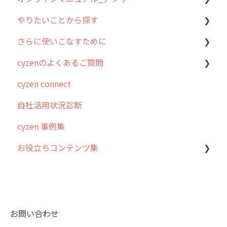
やりたいことから探す
ユーザー・グループ管理
アプリの使い始め
さらに使いこなすために
行動管理
ホーム画面
行動管理
cyzenのよくあるご質問
予定管理
スポット
勤怠管理
はじめに
cyzen connect
スポット
報告閲覧
予定管理
スポット・ステータス関連オプション
ログインについて
自社活用状況診断
ステータス・主観
予定
スポット
交通費自動計算
グループ・ユーザーについて
cyzen 事例集
報告書・行動種別
日報
ステータス・主観
安全走行支援
GPS・位置情報 について
お役立ちコンテンツ集
勤怠管理
履歴
報告書・行動種別
写真管理・高画質化
ルート自動記録 について
活動通知
メンバー
ユーザー・グループ管理
ダッシュボード（BI）・パフォーマンス
出退勤・ステータス・主観について
動画集：システム管理者向け
パフォーマンス
メッセージ
メッセージ機能
連携オプション
スポットについて
動画集：ユーザー向け
帳票出力
パフォーマンス
活動通知
その他オプション
報告書について
動画集：共通
お問い合わせ