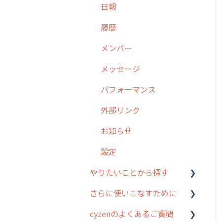
日報
勤怠管理
6. 基本的な使い方：ユー
履歴
ザー編
活動通知
メンバー
7. 初心者向けよくある質
パフォーマンス
問集
メッセージ
帳票出力
8. 用語集
パフォーマンス
メッセージ・ファイル添付
9. もっと便利に利用する
外部リンク
ための設定
商品
お知らせ
10.ユーザー向けおすすめ
各種設定・その他
の使い方
設定
【業界業種別】cyzen設定
やりたいことから探す
方法
さらに使いこなすために
行動管理
cyzenのよくあるご質問
勤怠管理
はじめに