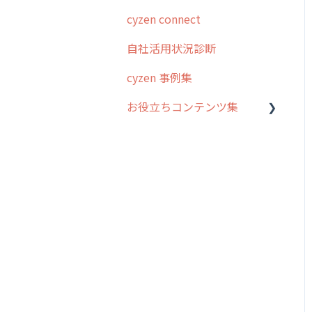
cyzen connect
予定管理
スポット・ステータス関連
ログインについて
オプション
自社活用状況診断
スポット
グループ・ユーザーについ
交通費自動計算
て
cyzen 事例集
ステータス・主観
安全走行支援
GPS・位置情報 について
お役立ちコンテンツ集
報告書・行動種別
写真管理・高画質化
ルート自動記録 について
ユーザー・グループ管理
動画集：システム管理者向
ダッシュボード（BI）・パ
出退勤・ステータス・主観
け
メッセージ機能
フォーマンス
について
動画集：ユーザー向け
活動通知
連携オプション
スポットについて
動画集：共通
内線電話
その他オプション
報告書について
サポートセミナーアーカイ
商品
IP接続制限・端末認証設定
日報について
ブ
各種設定・ログイン
契約・その他
メンバー画面について