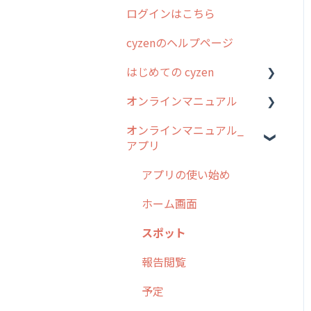
ログインはこちら
2024年のリリース情報
cyzenのヘルプページ
2023年のリリース情報
はじめての cyzen
過去のリリース
オンラインマニュアル
2019年までのリリース情
0. はじめてのcyzenの使い
報
方
オンラインマニュアル_
管理サイトの使い始め
アプリ
お客様の声を実現しました
1. cyzenについて知ろう
ユーザー・グループ管理
2. 主要機能の概要
アプリの使い始め
行動管理
3. cyzenの位置情報取得に
ホーム画面
予定管理
ついて
スポット
スポット
4. cyzen利用前の準備：シ
報告閲覧
ステム管理者編
ステータス・主観
予定
5. 基本的な使い方：シス
報告書・行動種別
テム管理者編