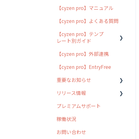
【cyzen pro】マニュアル
cyzen pro とは？
【cyzen pro】よくある質問
簡易マニュアル
【cyzen pro】テンプ
cyzen proの位置情報取得
レート別ガイド
について
【cyzen pro】外部連携
用語集
ポスティング
【cyzen pro】EntryFree
よくある質問
ラウンダー
重要なお知らせ
メンテナンス
リリース情報
外廻り営業
過去の重要なお知らせ
プレミアムサポート
清掃
障害情報
リリース
稼働状況
不動産
2026年のリリース情報
お問い合わせ
2025年のリリース情報