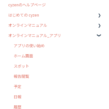
cyzenのヘルプページ
2023年のリリース情報
はじめての cyzen
過去のリリース
オンラインマニュアル
2019年までのリリース情報
0. はじめてのcyzenの使い方
オンラインマニュアル_アプリ
お客様の声を実現しました
1. cyzenについて知ろう
管理サイトの使い始め
2. 主要機能の概要
ユーザー・グループ管理
アプリの使い始め
3. cyzenの位置情報取得について
行動管理
ホーム画面
4. cyzen利用前の準備：システム管理者編
予定管理
スポット
5. 基本的な使い方：システム管理者編
スポット
報告閲覧
6. 基本的な使い方：ユーザー編
ステータス・主観
予定
7. 初心者向けよくある質問集
報告書・行動種別
日報
8. 用語集
勤怠管理
履歴