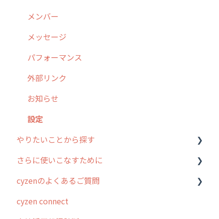
9. もっと便利に利用するための設定
活動通知
メンバー
10.ユーザー向けおすすめの使い方
パフォーマンス
メッセージ
【業界業種別】cyzen設定方法
帳票出力
パフォーマンス
メッセージ・ファイル添付
外部リンク
商品
お知らせ
各種設定・その他
設定
やりたいことから探す
さらに使いこなすために
行動管理
cyzenのよくあるご質問
勤怠管理
はじめに
cyzen connect
予定管理
スポット・ステータス関連オプション
ログインについて