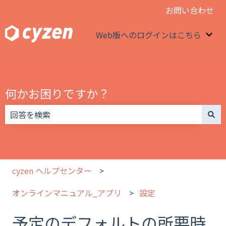
お問い合わせ
Web版へのログインはこちら
We
何かお困りですか？
検索フィールドが空なので、候補はありません。
cyzen ヘルプセンター
オンラインマニュアル_アプリ
設定
予定のデフォルトの所要時