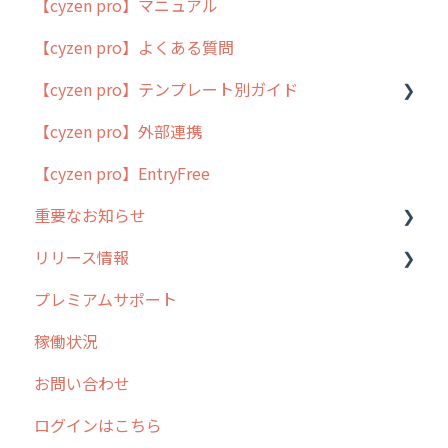
【cyzen pro】マニュアル
cyzen pro とは？
【cyzen pro】よくある質問
簡易マニュアル
【cyzen pro】テンプレート別ガイド
cyzen proの位置情報取得について
【cyzen pro】外部連携
用語集
ポスティング
【cyzen pro】EntryFree
よくある質問
ラウンダー
重要なお知らせ
メンテナンス
リリース情報
外廻り営業
過去の重要なお知らせ
プレミアムサポート
清掃
障害情報
リリース
稼働状況
不動産
2026年のリリース情報
お問い合わせ
2025年のリリース情報
ログインはこちら
2024年のリリース情報