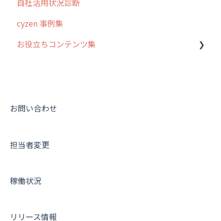
自社活用状況診断
スポット
交通費自動計算
グループ・ユーザーについて
cyzen 事例集
ステータス・主観
安全走行支援
GPS・位置情報 について
お役立ちコンテンツ集
報告書・行動種別
写真管理・高画質化
ルート自動記録 について
ユーザー・グループ管理
ダッシュボード（BI）・パフォーマンス
出退勤・ステータス・主観について
動画集：システム管理者向け
メッセージ機能
連携オプション
スポットについて
動画集：ユーザー向け
活動通知
その他オプション
報告書について
動画集：共通
お問い合わせ
内線電話
IP接続制限・端末認証設定
日報について
サポートセミナーアーカイブ
担当者変更
商品
契約・その他
メンバー画面について
各種設定・ログイン
端末・設定について
稼働状況
オプション関連について
契約・申込について
リリース情報