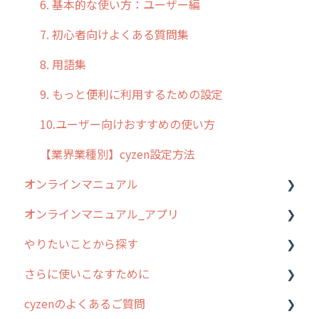
6. 基本的な使い方：ユーザー編
7. 初心者向けよくある質問集
8. 用語集
9. もっと便利に利用するための設定
10.ユーザー向けおすすめの使い方
【業界業種別】cyzen設定方法
オンラインマニュアル
オンラインマニュアル_アプリ
管理サイトの使い始め
やりたいことから探す
ユーザー・グループ管理
アプリの使い始め
さらに使いこなすために
行動管理
ホーム画面
行動管理
cyzenのよくあるご質問
予定管理
スポット
勤怠管理
はじめに