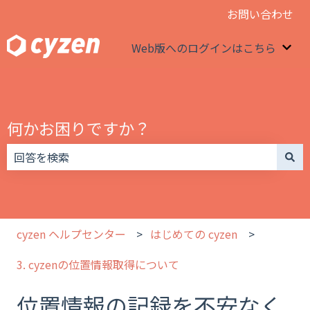
お問い合わせ
Web版へのログインはこちら
We
何かお困りですか？
検索フィールドが空なので、候補はありません。
cyzen ヘルプセンター
はじめての cyzen
3. cyzenの位置情報取得について
位置情報の記録を不安なく