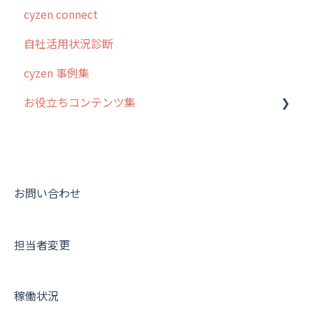
cyzen connect
スポット
報告閲覧
予定管理
スポット・ステータス関連オプション
ログインについて
自社活用状況診断
ステータス・主観
予定
スポット
交通費自動計算
グループ・ユーザーについて
cyzen 事例集
報告書・行動種別
日報
ステータス・主観
安全走行支援
GPS・位置情報 について
お役立ちコンテンツ集
勤怠管理
履歴
報告書・行動種別
写真管理・高画質化
ルート自動記録 について
活動通知
メンバー
ユーザー・グループ管理
ダッシュボード（BI）・パフォーマンス
出退勤・ステータス・主観について
動画集：システム管理者向け
パフォーマンス
メッセージ
メッセージ機能
連携オプション
スポットについて
動画集：ユーザー向け
帳票出力
パフォーマンス
活動通知
その他オプション
報告書について
動画集：共通
お問い合わせ
メッセージ・ファイル添付
外部リンク
内線電話
IP接続制限・端末認証設定
日報について
サポートセミナーアーカイブ
担当者変更
商品
お知らせ
商品
契約・その他
メンバー画面について
各種設定・その他
設定
各種設定・ログイン
端末・設定について
稼働状況
オプション関連について