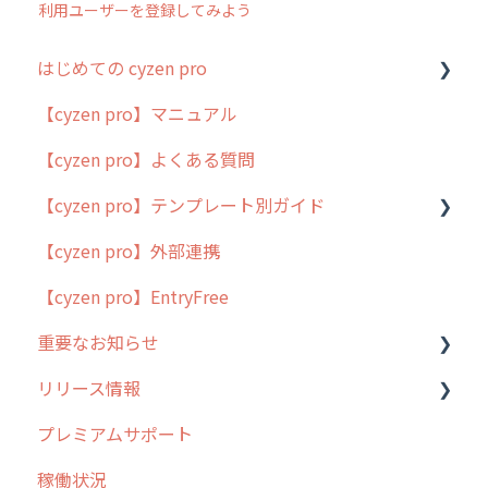
利用ユーザーを登録してみよう
はじめての cyzen pro
【cyzen pro】マニュアル
cyzen pro とは？
【cyzen pro】よくある質問
簡易マニュアル
【cyzen pro】テンプレート別ガイド
cyzen proの位置情報取得について
【cyzen pro】外部連携
用語集
ポスティング
【cyzen pro】EntryFree
よくある質問
ラウンダー
重要なお知らせ
メンテナンス
リリース情報
外廻り営業
過去の重要なお知らせ
プレミアムサポート
清掃
障害情報
リリース
稼働状況
不動産
2026年のリリース情報