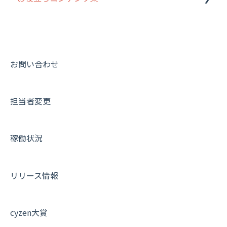
ユーザー・グループ管理
ダッシュボード（BI）・パフォーマンス
出退勤・ステータス・主観について
動画集：システム管理者向け
メッセージ機能
連携オプション
スポットについて
動画集：ユーザー向け
活動通知
その他オプション
報告書について
動画集：共通
お問い合わせ
内線電話
IP接続制限・端末認証設定
日報について
サポートセミナーアーカイブ
担当者変更
商品
契約・その他
メンバー画面について
各種設定・ログイン
端末・設定について
稼働状況
オプション関連について
契約・申込について
リリース情報
証明書認証について
その他よくある質問
cyzen大賞