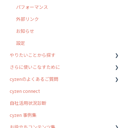
【業界業種別】cyzen設定方法
帳票出力
パフォーマンス
メッセージ・ファイル添付
外部リンク
商品
お知らせ
各種設定・その他
設定
やりたいことから探す
さらに使いこなすために
行動管理
cyzenのよくあるご質問
勤怠管理
はじめに
cyzen connect
予定管理
スポット・ステータス関連オプション
ログインについて
自社活用状況診断
スポット
交通費自動計算
グループ・ユーザーについて
cyzen 事例集
ステータス・主観
安全走行支援
GPS・位置情報 について
お役立ちコンテンツ集
報告書・行動種別
写真管理・高画質化
ルート自動記録 について