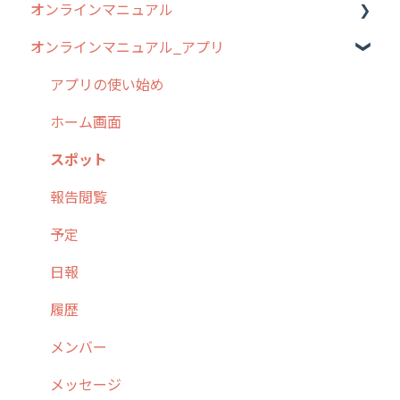
オンラインマニュアル
2019年までのリリース情報
0. はじめてのcyzenの使い方
オンラインマニュアル_アプリ
お客様の声を実現しました
1. cyzenについて知ろう
管理サイトの使い始め
2. 主要機能の概要
ユーザー・グループ管理
アプリの使い始め
3. cyzenの位置情報取得について
行動管理
ホーム画面
4. cyzen利用前の準備：システム管理者編
予定管理
スポット
5. 基本的な使い方：システム管理者編
スポット
報告閲覧
6. 基本的な使い方：ユーザー編
ステータス・主観
予定
7. 初心者向けよくある質問集
報告書・行動種別
日報
8. 用語集
勤怠管理
履歴
9. もっと便利に利用するための設定
活動通知
メンバー
10.ユーザー向けおすすめの使い方
パフォーマンス
メッセージ