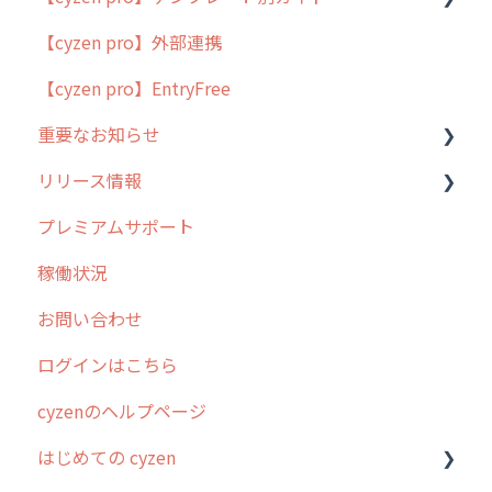
【cyzen pro】外部連携
用語集
ポスティング
【cyzen pro】EntryFree
よくある質問
ラウンダー
重要なお知らせ
メンテナンス
リリース情報
外廻り営業
過去の重要なお知らせ
プレミアムサポート
清掃
障害情報
リリース
稼働状況
不動産
2026年のリリース情報
お問い合わせ
2025年のリリース情報
ログインはこちら
2024年のリリース情報
cyzenのヘルプページ
2023年のリリース情報
はじめての cyzen
過去のリリース