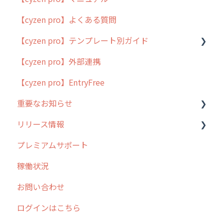
【cyzen pro】よくある質問
簡易マニュアル
【cyzen pro】テンプレート別ガイド
cyzen proの位置情報取得について
【cyzen pro】外部連携
用語集
ポスティング
【cyzen pro】EntryFree
よくある質問
ラウンダー
重要なお知らせ
メンテナンス
リリース情報
外廻り営業
過去の重要なお知らせ
プレミアムサポート
清掃
障害情報
リリース
稼働状況
不動産
2026年のリリース情報
お問い合わせ
2025年のリリース情報
ログインはこちら
2024年のリリース情報