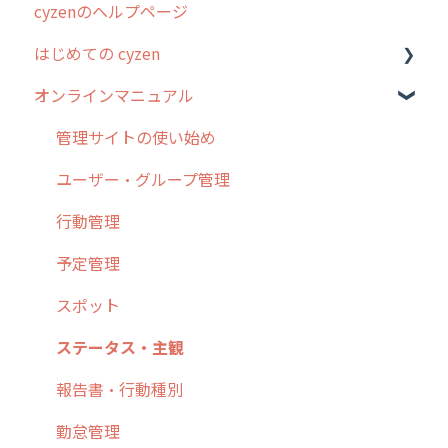
cyzenのヘルプページ
2023年のリリース情報
はじめての cyzen
過去のリリース
オンラインマニュアル
2019年までのリリース情報
0. はじめてのcyzenの使い方
お客様の声を実現しました
1. cyzenについて知ろう
管理サイトの使い始め
2. 主要機能の概要
ユーザー・グループ管理
3. cyzenの位置情報取得について
行動管理
4. cyzen利用前の準備：システム管理者編
予定管理
5. 基本的な使い方：システム管理者編
スポット
6. 基本的な使い方：ユーザー編
ステータス・主観
7. 初心者向けよくある質問集
報告書・行動種別
8. 用語集
勤怠管理