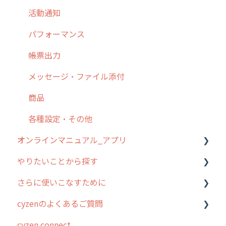
9. もっと便利に利用するための設定
活動通知
10.ユーザー向けおすすめの使い方
パフォーマンス
【業界業種別】cyzen設定方法
帳票出力
メッセージ・ファイル添付
商品
各種設定・その他
オンラインマニュアル_アプリ
やりたいことから探す
アプリの使い始め
さらに使いこなすために
ホーム画面
行動管理
cyzenのよくあるご質問
スポット
勤怠管理
はじめに
cyzen connect
報告閲覧
予定管理
スポット・ステータス関連オプション
ログインについて