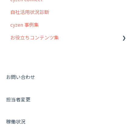
自社活用状況診断
予定
スポット
交通費自動計算
グループ・ユーザーについて
cyzen 事例集
日報
ステータス・主観
安全走行支援
GPS・位置情報 について
お役立ちコンテンツ集
履歴
報告書・行動種別
写真管理・高画質化
ルート自動記録 について
メンバー
ユーザー・グループ管理
ダッシュボード（BI）・パフォーマンス
出退勤・ステータス・主観について
動画集：システム管理者向け
メッセージ
メッセージ機能
連携オプション
スポットについて
動画集：ユーザー向け
パフォーマンス
活動通知
その他オプション
報告書について
動画集：共通
お問い合わせ
外部リンク
内線電話
IP接続制限・端末認証設定
日報について
サポートセミナーアーカイブ
担当者変更
お知らせ
商品
契約・その他
メンバー画面について
設定
各種設定・ログイン
端末・設定について
稼働状況
オプション関連について