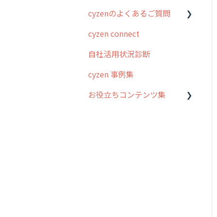
cyzenのよくあるご質問
スポット
勤怠管理
はじめに
cyzen connect
報告閲覧
予定管理
スポット・ステータス関連
ログインについて
オプション
自社活用状況診断
予定
スポット
グループ・ユーザーについ
交通費自動計算
て
cyzen 事例集
日報
ステータス・主観
安全走行支援
GPS・位置情報 について
お役立ちコンテンツ集
履歴
報告書・行動種別
写真管理・高画質化
ルート自動記録 について
メンバー
ユーザー・グループ管理
動画集：システム管理者向
ダッシュボード（BI）・パ
出退勤・ステータス・主観
け
メッセージ
メッセージ機能
フォーマンス
について
動画集：ユーザー向け
パフォーマンス
活動通知
連携オプション
スポットについて
動画集：共通
外部リンク
内線電話
その他オプション
報告書について
サポートセミナーアーカイ
お知らせ
商品
IP接続制限・端末認証設定
日報について
ブ
設定
各種設定・ログイン