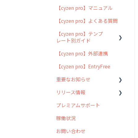
【cyzen pro】マニュアル
cyzen pro とは？
【cyzen pro】よくある質問
簡易マニュアル
【cyzen pro】テンプ
cyzen proの位置情報取得
レート別ガイド
について
【cyzen pro】外部連携
用語集
ポスティング
【cyzen pro】EntryFree
よくある質問
ラウンダー
重要なお知らせ
メンテナンス
リリース情報
外廻り営業
過去の重要なお知らせ
プレミアムサポート
清掃
障害情報
リリース
稼働状況
不動産
2026年のリリース情報
お問い合わせ
2025年のリリース情報