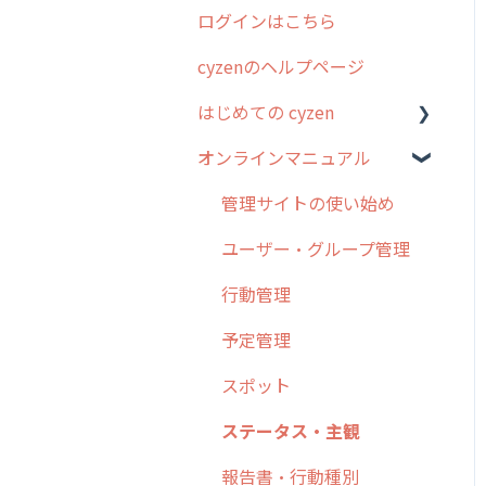
ログインはこちら
2024年のリリース情報
cyzenのヘルプページ
2023年のリリース情報
はじめての cyzen
過去のリリース
オンラインマニュアル
2019年までのリリース情
0. はじめてのcyzenの使い
報
方
管理サイトの使い始め
お客様の声を実現しました
1. cyzenについて知ろう
ユーザー・グループ管理
2. 主要機能の概要
行動管理
3. cyzenの位置情報取得に
予定管理
ついて
スポット
4. cyzen利用前の準備：シ
ステム管理者編
ステータス・主観
5. 基本的な使い方：シス
報告書・行動種別
テム管理者編