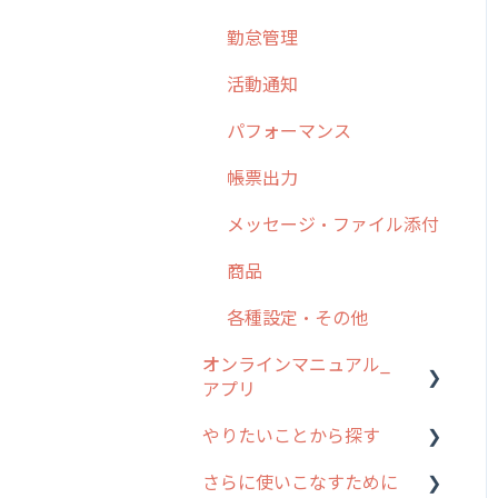
勤怠管理
6. 基本的な使い方：ユー
ザー編
活動通知
7. 初心者向けよくある質
パフォーマンス
問集
帳票出力
8. 用語集
メッセージ・ファイル添付
9. もっと便利に利用する
ための設定
商品
10.ユーザー向けおすすめ
各種設定・その他
の使い方
オンラインマニュアル_
【業界業種別】cyzen設定
アプリ
方法
やりたいことから探す
アプリの使い始め
さらに使いこなすために
ホーム画面
行動管理