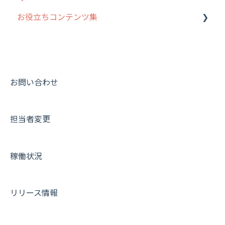
お役立ちコンテンツ集
履歴
報告書・行動種別
写真管理・高画質化
ルート自動記録 について
メンバー
ユーザー・グループ管理
ダッシュボード（BI）・パフォーマンス
出退勤・ステータス・主観について
動画集：システム管理者向け
メッセージ
メッセージ機能
連携オプション
スポットについて
動画集：ユーザー向け
パフォーマンス
活動通知
その他オプション
報告書について
動画集：共通
お問い合わせ
外部リンク
内線電話
IP接続制限・端末認証設定
日報について
サポートセミナーアーカイブ
担当者変更
お知らせ
商品
契約・その他
メンバー画面について
設定
各種設定・ログイン
端末・設定について
稼働状況
オプション関連について
契約・申込について
リリース情報
証明書認証について