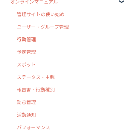
オンラインマニュアル
2019年までのリリース情報
0. はじめてのcyzenの使い方
お客様の声を実現しました
1. cyzenについて知ろう
管理サイトの使い始め
2. 主要機能の概要
ユーザー・グループ管理
3. cyzenの位置情報取得について
行動管理
4. cyzen利用前の準備：システム管理者編
予定管理
5. 基本的な使い方：システム管理者編
スポット
6. 基本的な使い方：ユーザー編
ステータス・主観
7. 初心者向けよくある質問集
報告書・行動種別
8. 用語集
勤怠管理
9. もっと便利に利用するための設定
活動通知
10.ユーザー向けおすすめの使い方
パフォーマンス