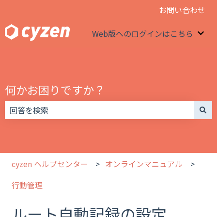
お問い合わせ
Web版へのログインはこちら
We
何かお困りですか？
検索フィールドが空なので、候補はありません。
cyzen ヘルプセンター
オンラインマニュアル
行動管理
ルート自動記録の設定