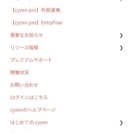
【cyzen pro】外部連携
用語集
ポスティング
【cyzen pro】EntryFree
よくある質問
ラウンダー
重要なお知らせ
メンテナンス
リリース情報
外廻り営業
過去の重要なお知らせ
プレミアムサポート
清掃
障害情報
リリース
稼働状況
不動産
2026年のリリース情報
お問い合わせ
2025年のリリース情報
ログインはこちら
2024年のリリース情報
cyzenのヘルプページ
2023年のリリース情報
はじめての cyzen
過去のリリース