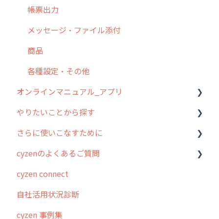
【業界業種別】cyzen設定方法
帳票出力
メッセージ・ファイル添付
商品
各種設定・その他
オンラインマニュアル_アプリ
やりたいことから探す
アプリの使い始め
さらに使いこなすために
ホーム画面
行動管理
cyzenのよくあるご質問
スポット
勤怠管理
はじめに
cyzen connect
報告閲覧
予定管理
スポット・ステータス関連オプション
ログインについて
自社活用状況診断
予定
スポット
交通費自動計算
グループ・ユーザーについて
cyzen 事例集
日報
ステータス・主観
安全走行支援
GPS・位置情報 について