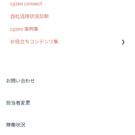
cyzen connect
報告閲覧
予定管理
スポット・ステータス関連オプション
ログインについて
自社活用状況診断
予定
スポット
交通費自動計算
グループ・ユーザーについて
cyzen 事例集
日報
ステータス・主観
安全走行支援
GPS・位置情報 について
お役立ちコンテンツ集
履歴
報告書・行動種別
写真管理・高画質化
ルート自動記録 について
メンバー
ユーザー・グループ管理
ダッシュボード（BI）・パフォーマンス
出退勤・ステータス・主観について
動画集：システム管理者向け
メッセージ
メッセージ機能
連携オプション
スポットについて
動画集：ユーザー向け
パフォーマンス
活動通知
その他オプション
報告書について
動画集：共通
お問い合わせ
外部リンク
内線電話
IP接続制限・端末認証設定
日報について
サポートセミナーアーカイブ
担当者変更
お知らせ
商品
契約・その他
メンバー画面について
設定
各種設定・ログイン
端末・設定について
稼働状況
オプション関連について