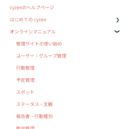
cyzenのヘルプページ
2023年のリリース情報
はじめての cyzen
過去のリリース
オンラインマニュアル
2019年までのリリース情報
0. はじめてのcyzenの使い方
お客様の声を実現しました
1. cyzenについて知ろう
管理サイトの使い始め
2. 主要機能の概要
ユーザー・グループ管理
3. cyzenの位置情報取得について
行動管理
4. cyzen利用前の準備：システム管理者編
予定管理
5. 基本的な使い方：システム管理者編
スポット
6. 基本的な使い方：ユーザー編
ステータス・主観
7. 初心者向けよくある質問集
報告書・行動種別
8. 用語集
勤怠管理