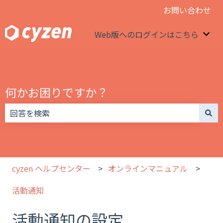
お問い合わせ
Web版へのログインはこちら
We
何かお困りですか？
検索フィールドが空なので、候補はありません。
cyzen ヘルプセンター
オンラインマニュアル
活動通知
活動通知の設定