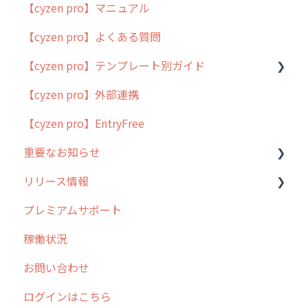
【cyzen pro】マニュアル
cyzen pro とは？
【cyzen pro】よくある質問
簡易マニュアル
【cyzen pro】テンプレート別ガイド
cyzen proの位置情報取得について
【cyzen pro】外部連携
用語集
ポスティング
【cyzen pro】EntryFree
よくある質問
ラウンダー
重要なお知らせ
メンテナンス
リリース情報
外廻り営業
過去の重要なお知らせ
プレミアムサポート
清掃
障害情報
リリース
稼働状況
不動産
2026年のリリース情報
お問い合わせ
2025年のリリース情報
ログインはこちら
2024年のリリース情報