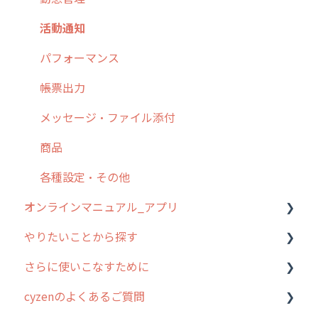
9. もっと便利に利用するための設定
活動通知
10.ユーザー向けおすすめの使い方
パフォーマンス
【業界業種別】cyzen設定方法
帳票出力
メッセージ・ファイル添付
商品
各種設定・その他
オンラインマニュアル_アプリ
やりたいことから探す
アプリの使い始め
さらに使いこなすために
ホーム画面
行動管理
cyzenのよくあるご質問
スポット
勤怠管理
はじめに