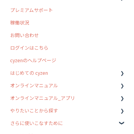
プレミアムサポート
清掃
障害情報
リリース
稼働状況
不動産
2026年のリリース情報
お問い合わせ
2025年のリリース情報
ログインはこちら
2024年のリリース情報
cyzenのヘルプページ
2023年のリリース情報
はじめての cyzen
過去のリリース
オンラインマニュアル
2019年までのリリース情報
0. はじめてのcyzenの使い方
オンラインマニュアル_アプリ
お客様の声を実現しました
1. cyzenについて知ろう
管理サイトの使い始め
やりたいことから探す
2. 主要機能の概要
ユーザー・グループ管理
アプリの使い始め
さらに使いこなすために
3. cyzenの位置情報取得について
行動管理
ホーム画面
行動管理