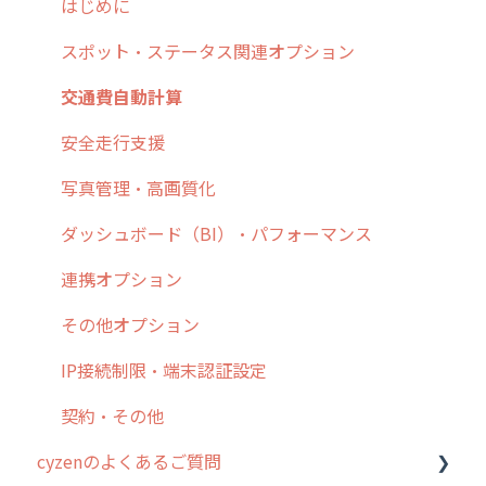
4. cyzen利用前の準備：システム管理者編
予定管理
スポット
勤怠管理
はじめに
5. 基本的な使い方：システム管理者編
スポット
報告閲覧
予定管理
スポット・ステータス関連オプション
6. 基本的な使い方：ユーザー編
ステータス・主観
予定
スポット
交通費自動計算
7. 初心者向けよくある質問集
報告書・行動種別
日報
ステータス・主観
安全走行支援
8. 用語集
勤怠管理
履歴
報告書・行動種別
写真管理・高画質化
9. もっと便利に利用するための設定
活動通知
メンバー
ユーザー・グループ管理
ダッシュボード（BI）・パフォーマンス
10.ユーザー向けおすすめの使い方
パフォーマンス
メッセージ
メッセージ機能
連携オプション
【業界業種別】cyzen設定方法
帳票出力
パフォーマンス
活動通知
その他オプション
メッセージ・ファイル添付
外部リンク
内線電話
IP接続制限・端末認証設定
商品
お知らせ
商品
契約・その他
cyzenのよくあるご質問
各種設定・その他
設定
各種設定・ログイン