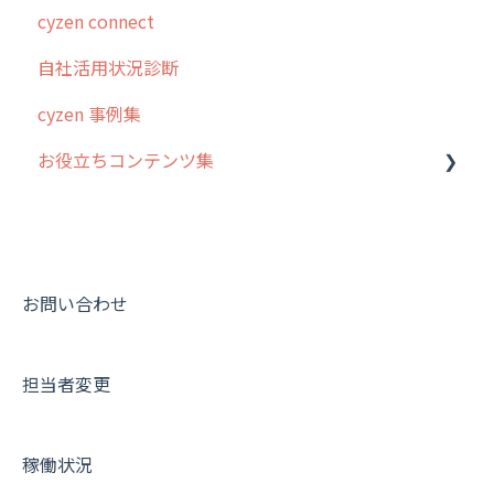
cyzen connect
ログインについて
自社活用状況診断
グループ・ユーザーについて
cyzen 事例集
GPS・位置情報 について
お役立ちコンテンツ集
ルート自動記録 について
出退勤・ステータス・主観について
動画集：システム管理者向け
スポットについて
動画集：ユーザー向け
報告書について
動画集：共通
お問い合わせ
日報について
サポートセミナーアーカイブ
担当者変更
メンバー画面について
端末・設定について
稼働状況
オプション関連について