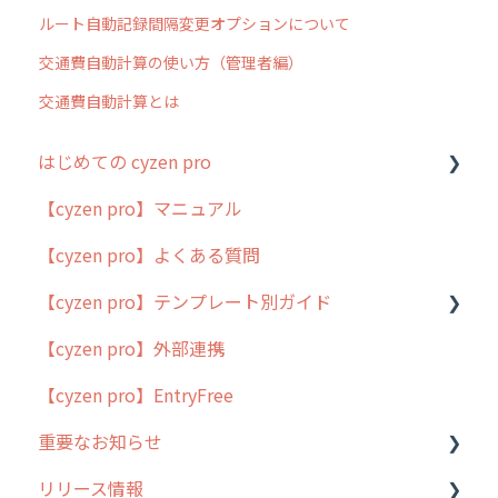
ルート自動記録間隔変更オプションについて
交通費自動計算の使い方（管理者編）
交通費自動計算とは
はじめての cyzen pro
【cyzen pro】マニュアル
cyzen pro とは？
【cyzen pro】よくある質問
簡易マニュアル
【cyzen pro】テンプレート別ガイド
cyzen proの位置情報取得について
【cyzen pro】外部連携
用語集
ポスティング
【cyzen pro】EntryFree
よくある質問
ラウンダー
重要なお知らせ
メンテナンス
リリース情報
外廻り営業
過去の重要なお知らせ