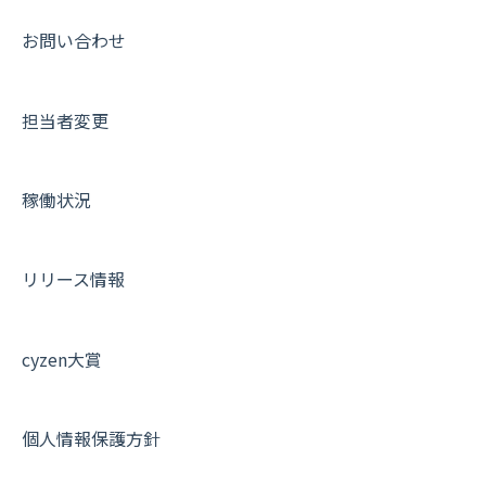
帳票出力
パフォーマンス
活動通知
その他オプション
報告書について
動画集：共通
お問い合わせ
メッセージ・ファイル添付
外部リンク
内線電話
IP接続制限・端末認証設定
日報について
サポートセミナーアーカイブ
担当者変更
商品
お知らせ
商品
契約・その他
メンバー画面について
各種設定・その他
設定
各種設定・ログイン
端末・設定について
稼働状況
オプション関連について
契約・申込について
リリース情報
証明書認証について
その他よくある質問
cyzen大賞
個人情報保護方針