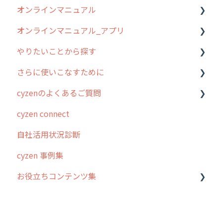
オンラインマニュアル
オンラインマニュアル_アプリ
管理サイトの使い始め
やりたいことから探す
ユーザー・グループ管理
アプリの使い始め
さらに使いこなすために
行動管理
ホーム画面
行動管理
cyzenのよくあるご質問
予定管理
スポット
勤怠管理
はじめに
cyzen connect
スポット
報告閲覧
予定管理
スポット・ステータス関連オプション
ログインについて
自社活用状況診断
ステータス・主観
予定
スポット
交通費自動計算
グループ・ユーザーについて
cyzen 事例集
報告書・行動種別
日報
ステータス・主観
安全走行支援
GPS・位置情報 について
お役立ちコンテンツ集
勤怠管理
履歴
報告書・行動種別
写真管理・高画質化
ルート自動記録 について
活動通知
メンバー
ユーザー・グループ管理
ダッシュボード（BI）・パフォーマンス
出退勤・ステータス・主観について
動画集：システム管理者向け
パフォーマンス
メッセージ
メッセージ機能
連携オプション
スポットについて
動画集：ユーザー向け