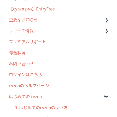
【cyzen pro】EntryFree
よくある質問
ラウンダー
重要なお知らせ
メンテナンス
リリース情報
外廻り営業
過去の重要なお知らせ
プレミアムサポート
清掃
障害情報
リリース
稼働状況
不動産
2026年のリリース情報
お問い合わせ
2025年のリリース情報
ログインはこちら
2024年のリリース情報
cyzenのヘルプページ
2023年のリリース情報
はじめての cyzen
過去のリリース
2019年までのリリース情報
0. はじめてのcyzenの使い方