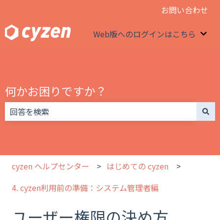
お問い合わせ
Web版へのログインはこちら
We
何かお困りですか？
検索フィールドが空なので、候補はありません。
cyzen ヘルプセンター
はじめての cyzen
4. cyzen利用前の準備：システム管理者編
ユーザー権限の決め方