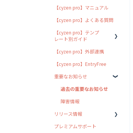
【cyzen pro】マニュアル
cyzen pro とは？
【cyzen pro】よくある質問
簡易マニュアル
【cyzen pro】テンプ
cyzen proの位置情報取得
レート別ガイド
について
【cyzen pro】外部連携
用語集
ポスティング
【cyzen pro】EntryFree
よくある質問
ラウンダー
重要なお知らせ
メンテナンス
外廻り営業
過去の重要なお知らせ
清掃
障害情報
リリース情報
不動産
プレミアムサポート
リリース