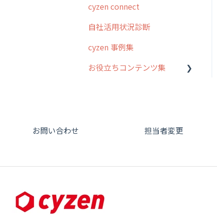
cyzen connect
報告閲覧
予定管理
スポット・ステータス関連
ログインについて
ステム管理者編
ステータス・主観
オプション
自社活用状況診断
予定
スポット
グループ・ユーザーについ
5. 基本的な使い方：シス
報告書・行動種別
交通費自動計算
て
テム管理者編
cyzen 事例集
日報
ステータス・主観
勤怠管理
安全走行支援
GPS・位置情報 について
6. 基本的な使い方：ユー
お役立ちコンテンツ集
履歴
報告書・行動種別
ザー編
活動通知
写真管理・高画質化
ルート自動記録 について
メンバー
ユーザー・グループ管理
動画集：システム管理者向
7. 初心者向けよくある質
パフォーマンス
ダッシュボード（BI）・パ
出退勤・ステータス・主観
け
問集
メッセージ
メッセージ機能
フォーマンス
について
帳票出力
動画集：ユーザー向け
8. 用語集
パフォーマンス
活動通知
連携オプション
スポットについて
お問い合わせ
担当者変更
メッセージ・ファイル添付
動画集：共通
9. もっと便利に利用する
外部リンク
内線電話
その他オプション
報告書について
ための設定
商品
サポートセミナーアーカイ
お知らせ
商品
IP接続制限・端末認証設定
日報について
ブ
10.ユーザー向けおすすめ
各種設定・その他
の使い方
設定
各種設定・ログイン
契約・その他
メンバー画面について
【業界業種別】cyzen設定
端末・設定について
方法