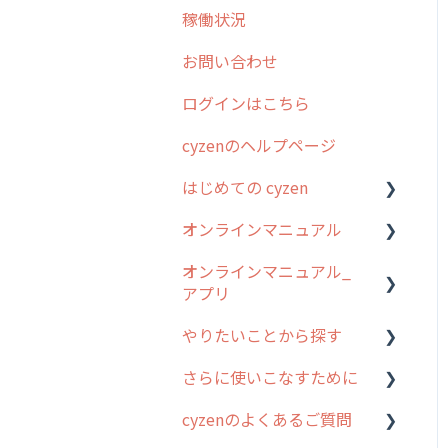
稼働状況
2026年のリリース情報
お問い合わせ
2025年のリリース情報
ログインはこちら
2024年のリリース情報
cyzenのヘルプページ
2023年のリリース情報
はじめての cyzen
過去のリリース
オンラインマニュアル
2019年までのリリース情
0. はじめてのcyzenの使い
報
方
オンラインマニュアル_
管理サイトの使い始め
アプリ
お客様の声を実現しました
1. cyzenについて知ろう
ユーザー・グループ管理
やりたいことから探す
2. 主要機能の概要
アプリの使い始め
行動管理
さらに使いこなすために
3. cyzenの位置情報取得に
ホーム画面
行動管理
予定管理
ついて
cyzenのよくあるご質問
スポット
勤怠管理
はじめに
スポット
4. cyzen利用前の準備：シ