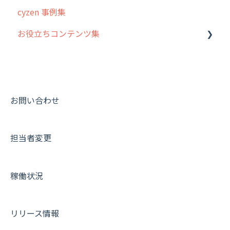
cyzen 事例集
報告書・行動種別
日報
ステータス・主観
安全走行支援
GPS・位置情報 について
お役立ちコンテンツ集
勤怠管理
履歴
報告書・行動種別
写真管理・高画質化
ルート自動記録 について
活動通知
メンバー
ユーザー・グループ管理
ダッシュボード（BI）・パフォーマンス
出退勤・ステータス・主観について
動画集：システム管理者向け
パフォーマンス
メッセージ
メッセージ機能
連携オプション
スポットについて
動画集：ユーザー向け
帳票出力
パフォーマンス
活動通知
その他オプション
報告書について
動画集：共通
お問い合わせ
メッセージ・ファイル添付
外部リンク
内線電話
IP接続制限・端末認証設定
日報について
サポートセミナーアーカイブ
担当者変更
商品
お知らせ
商品
契約・その他
メンバー画面について
各種設定・その他
設定
各種設定・ログイン
端末・設定について
稼働状況
オプション関連について
契約・申込について
リリース情報
証明書認証について