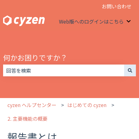
お問い合わせ
Web版へのログインはこちら
We
何かお困りですか？
検索フィールドが空なので、候補はありません。
cyzen ヘルプセンター
はじめての cyzen
2. 主要機能の概要
報告書とは