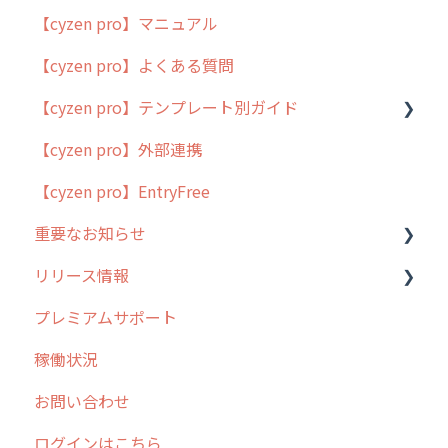
【cyzen pro】マニュアル
cyzen pro とは？
【cyzen pro】よくある質問
簡易マニュアル
【cyzen pro】テンプレート別ガイド
cyzen proの位置情報取得について
【cyzen pro】外部連携
用語集
ポスティング
【cyzen pro】EntryFree
よくある質問
ラウンダー
重要なお知らせ
メンテナンス
リリース情報
外廻り営業
過去の重要なお知らせ
プレミアムサポート
清掃
障害情報
リリース
稼働状況
不動産
2026年のリリース情報
お問い合わせ
2025年のリリース情報
ログインはこちら
2024年のリリース情報