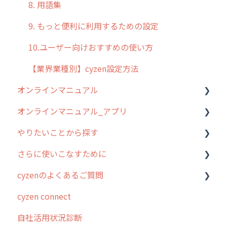
8. 用語集
9. もっと便利に利用するための設定
10.ユーザー向けおすすめの使い方
【業界業種別】cyzen設定方法
オンラインマニュアル
オンラインマニュアル_アプリ
管理サイトの使い始め
やりたいことから探す
ユーザー・グループ管理
アプリの使い始め
さらに使いこなすために
行動管理
ホーム画面
行動管理
cyzenのよくあるご質問
予定管理
スポット
勤怠管理
はじめに
cyzen connect
スポット
報告閲覧
予定管理
スポット・ステータス関連オプション
ログインについて
自社活用状況診断
ステータス・主観
予定
スポット
交通費自動計算
グループ・ユーザーについて