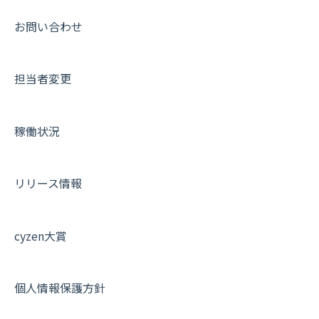
帳票出力
パフォーマンス
活動通知
その他オプション
報告書について
動画集：共通
お問い合わせ
メッセージ・ファイル添付
外部リンク
内線電話
IP接続制限・端末認証設定
日報について
サポートセミナーアーカイブ
担当者変更
商品
お知らせ
商品
契約・その他
メンバー画面について
各種設定・その他
設定
各種設定・ログイン
端末・設定について
稼働状況
オプション関連について
契約・申込について
リリース情報
証明書認証について
その他よくある質問
cyzen大賞
個人情報保護方針