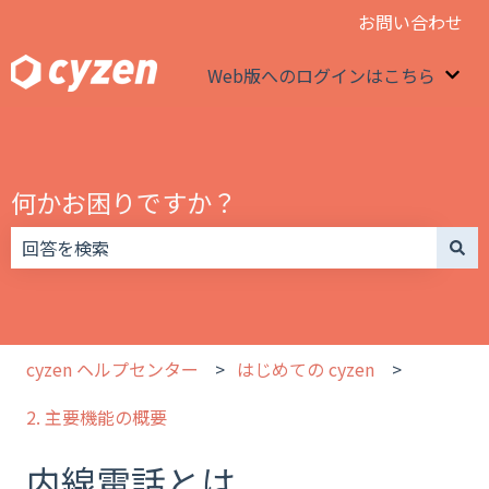
お問い合わせ
Web版へのログインはこちら
We
何かお困りですか？
検索フィールドが空なので、候補はありません。
cyzen ヘルプセンター
はじめての cyzen
2. 主要機能の概要
内線電話とは