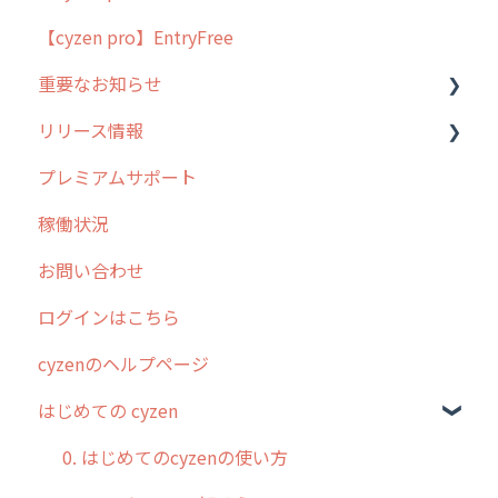
【cyzen pro】EntryFree
よくある質問
ラウンダー
重要なお知らせ
メンテナンス
リリース情報
外廻り営業
過去の重要なお知らせ
プレミアムサポート
清掃
障害情報
リリース
稼働状況
不動産
2026年のリリース情報
お問い合わせ
2025年のリリース情報
ログインはこちら
2024年のリリース情報
cyzenのヘルプページ
2023年のリリース情報
はじめての cyzen
過去のリリース
2019年までのリリース情報
0. はじめてのcyzenの使い方