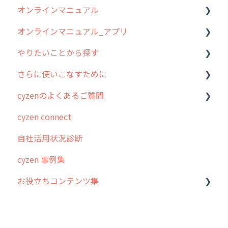
オンラインマニュアル
オンラインマニュアル_アプリ
管理サイトの使い始め
やりたいことから探す
ユーザー・グループ管理
アプリの使い始め
さらに使いこなすために
行動管理
ホーム画面
行動管理
cyzenのよくあるご質問
予定管理
スポット
勤怠管理
はじめに
cyzen connect
スポット
報告閲覧
予定管理
スポット・ステータス関連オプション
ログインについて
自社活用状況診断
ステータス・主観
予定
スポット
交通費自動計算
グループ・ユーザーについて
cyzen 事例集
報告書・行動種別
日報
ステータス・主観
安全走行支援
GPS・位置情報 について
お役立ちコンテンツ集
勤怠管理
履歴
報告書・行動種別
写真管理・高画質化
ルート自動記録 について
活動通知
メンバー
ユーザー・グループ管理
ダッシュボード（BI）・パフォーマンス
出退勤・ステータス・主観について
動画集：システム管理者向け
パフォーマンス
メッセージ
メッセージ機能
連携オプション
スポットについて
動画集：ユーザー向け