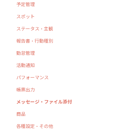
4. cyzen利用前の準備：システム管理者編
予定管理
5. 基本的な使い方：システム管理者編
スポット
6. 基本的な使い方：ユーザー編
ステータス・主観
7. 初心者向けよくある質問集
報告書・行動種別
8. 用語集
勤怠管理
9. もっと便利に利用するための設定
活動通知
10.ユーザー向けおすすめの使い方
パフォーマンス
【業界業種別】cyzen設定方法
帳票出力
メッセージ・ファイル添付
商品
各種設定・その他