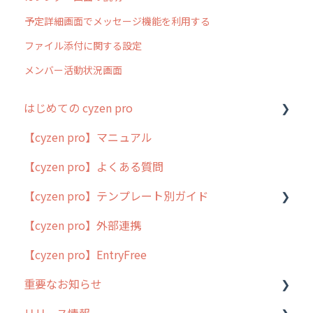
予定詳細画面でメッセージ機能を利用する
ファイル添付に関する設定
メンバー活動状況画面
はじめての cyzen pro
【cyzen pro】マニュアル
cyzen pro とは？
【cyzen pro】よくある質問
簡易マニュアル
【cyzen pro】テンプレート別ガイド
cyzen proの位置情報取得について
【cyzen pro】外部連携
用語集
ポスティング
【cyzen pro】EntryFree
よくある質問
ラウンダー
重要なお知らせ
メンテナンス
リリース情報
外廻り営業
過去の重要なお知らせ