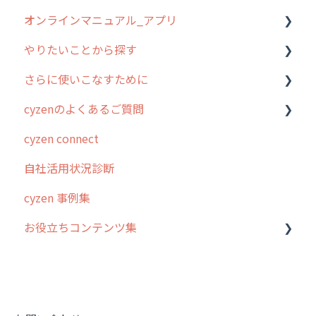
オンラインマニュアル_アプリ
やりたいことから探す
アプリの使い始め
さらに使いこなすために
ホーム画面
行動管理
cyzenのよくあるご質問
スポット
勤怠管理
はじめに
cyzen connect
報告閲覧
予定管理
スポット・ステータス関連オプション
ログインについて
自社活用状況診断
予定
スポット
交通費自動計算
グループ・ユーザーについて
cyzen 事例集
日報
ステータス・主観
安全走行支援
GPS・位置情報 について
お役立ちコンテンツ集
履歴
報告書・行動種別
写真管理・高画質化
ルート自動記録 について
メンバー
ユーザー・グループ管理
ダッシュボード（BI）・パフォーマンス
出退勤・ステータス・主観について
動画集：システム管理者向け
メッセージ
メッセージ機能
連携オプション
スポットについて
動画集：ユーザー向け
パフォーマンス
活動通知
その他オプション
報告書について
動画集：共通