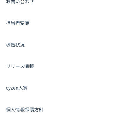
お問い合わせ
外部リンク
内線電話
IP接続制限・端末認証設定
日報について
サポートセミナーアーカイブ
担当者変更
お知らせ
商品
契約・その他
メンバー画面について
設定
各種設定・ログイン
端末・設定について
稼働状況
オプション関連について
契約・申込について
リリース情報
証明書認証について
その他よくある質問
cyzen大賞
個人情報保護方針