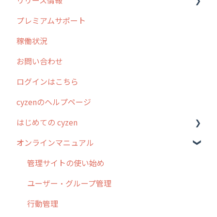
プレミアムサポート
清掃
障害情報
リリース
稼働状況
不動産
2026年のリリース情報
お問い合わせ
2025年のリリース情報
ログインはこちら
2024年のリリース情報
cyzenのヘルプページ
2023年のリリース情報
はじめての cyzen
過去のリリース
オンラインマニュアル
2019年までのリリース情報
0. はじめてのcyzenの使い方
お客様の声を実現しました
1. cyzenについて知ろう
管理サイトの使い始め
2. 主要機能の概要
ユーザー・グループ管理
3. cyzenの位置情報取得について
行動管理