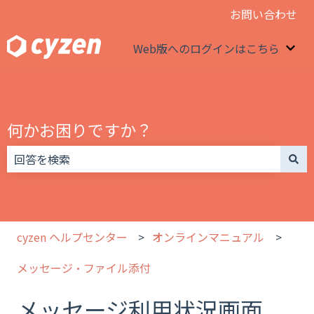
お問い合わせ
Web版へのログインはこちら
We
何かお困りですか？
検索フィールドが空なので、候補はありません。
cyzen ヘルプセンター
オンラインマニュアル
メッセージ・ファイル添付
メッセージ利用状況画面