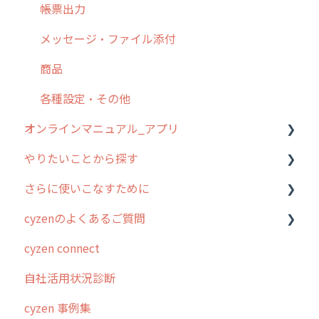
【業界業種別】cyzen設定方法
帳票出力
メッセージ・ファイル添付
商品
各種設定・その他
オンラインマニュアル_アプリ
やりたいことから探す
アプリの使い始め
さらに使いこなすために
ホーム画面
行動管理
cyzenのよくあるご質問
スポット
勤怠管理
はじめに
cyzen connect
報告閲覧
予定管理
スポット・ステータス関連オプション
ログインについて
自社活用状況診断
予定
スポット
交通費自動計算
グループ・ユーザーについて
cyzen 事例集
日報
ステータス・主観
安全走行支援
GPS・位置情報 について