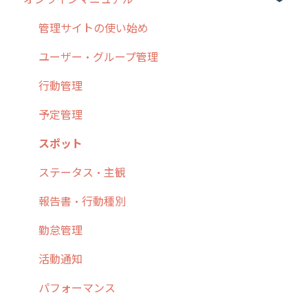
お客様の声を実現しました
1. cyzenについて知ろう
管理サイトの使い始め
2. 主要機能の概要
ユーザー・グループ管理
3. cyzenの位置情報取得について
行動管理
4. cyzen利用前の準備：システム管理者編
予定管理
5. 基本的な使い方：システム管理者編
スポット
6. 基本的な使い方：ユーザー編
ステータス・主観
7. 初心者向けよくある質問集
報告書・行動種別
8. 用語集
勤怠管理
9. もっと便利に利用するための設定
活動通知
10.ユーザー向けおすすめの使い方
パフォーマンス