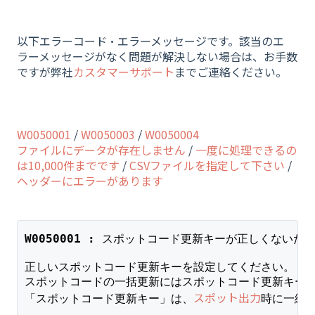
以下エラーコード・エラーメッセージです。該当のエ
ラーメッセージがなく問題が解決しない場合は、お手数
ですが弊社
カスタマーサポート
までご連絡ください。
W0050001
/
W0050003
/
W0050004
ファイルにデータが存在しません
/
一度に処理できるの
は10,000件までです
/
CSVファイルを指定して下さい
/
ヘッダーにエラーがあります
W0050001 : 
スポットコード更新キーが正しくないた
正しいスポットコード更新キーを設定してください。
スポットコードの一括更新にはスポットコード更新キー
スポット出力
「スポットコード更新キー」は、
時に一緒