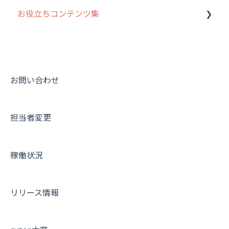
お役立ちコンテンツ集
履歴
報告書・行動種別
写真管理・高画質化
ルート自動記録 について
メンバー
ユーザー・グループ管理
ダッシュボード（BI）・パフォーマンス
出退勤・ステータス・主観について
動画集：システム管理者向け
メッセージ
メッセージ機能
連携オプション
スポットについて
動画集：ユーザー向け
パフォーマンス
活動通知
その他オプション
報告書について
動画集：共通
お問い合わせ
外部リンク
内線電話
IP接続制限・端末認証設定
日報について
サポートセミナーアーカイブ
担当者変更
お知らせ
商品
契約・その他
メンバー画面について
設定
各種設定・ログイン
端末・設定について
稼働状況
オプション関連について
契約・申込について
リリース情報
証明書認証について
その他よくある質問