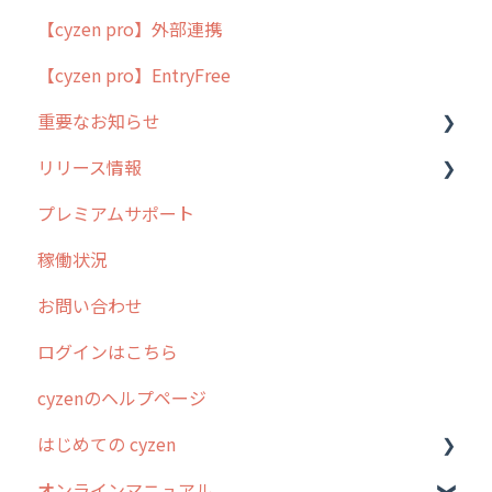
【cyzen pro】外部連携
用語集
ポスティング
【cyzen pro】EntryFree
よくある質問
ラウンダー
重要なお知らせ
メンテナンス
リリース情報
外廻り営業
過去の重要なお知らせ
プレミアムサポート
清掃
障害情報
リリース
稼働状況
不動産
2026年のリリース情報
お問い合わせ
2025年のリリース情報
ログインはこちら
2024年のリリース情報
cyzenのヘルプページ
2023年のリリース情報
はじめての cyzen
過去のリリース
オンラインマニュアル
2019年までのリリース情報
0. はじめてのcyzenの使い方