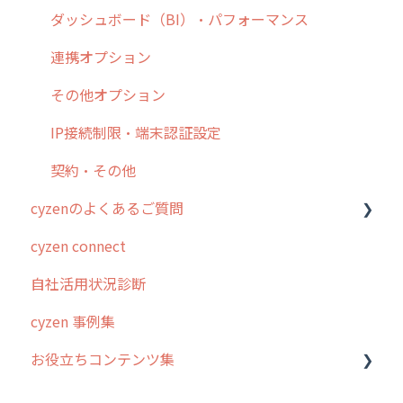
9. もっと便利に利用するための設定
活動通知
メンバー
ユーザー・グループ管理
ダッシュボード（BI）・パフォーマンス
10.ユーザー向けおすすめの使い方
パフォーマンス
メッセージ
メッセージ機能
連携オプション
【業界業種別】cyzen設定方法
帳票出力
パフォーマンス
活動通知
その他オプション
メッセージ・ファイル添付
外部リンク
内線電話
IP接続制限・端末認証設定
商品
お知らせ
商品
契約・その他
cyzenのよくあるご質問
各種設定・その他
設定
各種設定・ログイン
cyzen connect
ログインについて
自社活用状況診断
グループ・ユーザーについて
cyzen 事例集
GPS・位置情報 について
お役立ちコンテンツ集
ルート自動記録 について
出退勤・ステータス・主観について
動画集：システム管理者向け