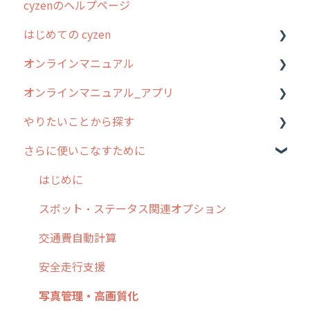
cyzenのヘルプページ
2023年のリリース情報
はじめての cyzen
過去のリリース
オンラインマニュアル
2019年までのリリース情報
0. はじめてのcyzenの使い方
オンラインマニュアル_アプリ
お客様の声を実現しました
1. cyzenについて知ろう
管理サイトの使い始め
やりたいことから探す
2. 主要機能の概要
ユーザー・グループ管理
アプリの使い始め
さらに使いこなすために
3. cyzenの位置情報取得について
行動管理
ホーム画面
行動管理
4. cyzen利用前の準備：システム管理者編
予定管理
スポット
勤怠管理
はじめに
5. 基本的な使い方：システム管理者編
スポット
報告閲覧
予定管理
スポット・ステータス関連オプション
6. 基本的な使い方：ユーザー編
ステータス・主観
予定
スポット
交通費自動計算
7. 初心者向けよくある質問集
報告書・行動種別
日報
ステータス・主観
安全走行支援
8. 用語集
勤怠管理
履歴
報告書・行動種別
写真管理・高画質化