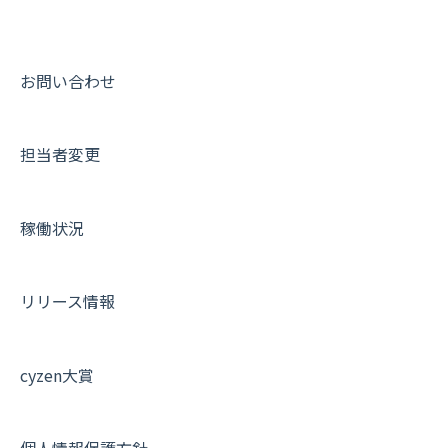
スポットについて
動画集：ユーザー向け
報告書について
動画集：共通
お問い合わせ
日報について
サポートセミナーアーカイブ
担当者変更
メンバー画面について
端末・設定について
稼働状況
オプション関連について
契約・申込について
リリース情報
証明書認証について
その他よくある質問
cyzen大賞