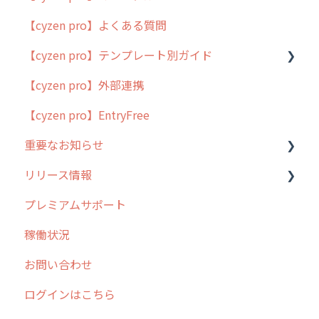
【cyzen pro】よくある質問
簡易マニュアル
【cyzen pro】テンプレート別ガイド
cyzen proの位置情報取得について
【cyzen pro】外部連携
用語集
ポスティング
【cyzen pro】EntryFree
よくある質問
ラウンダー
重要なお知らせ
メンテナンス
リリース情報
外廻り営業
過去の重要なお知らせ
プレミアムサポート
清掃
障害情報
リリース
稼働状況
不動産
2026年のリリース情報
お問い合わせ
2025年のリリース情報
ログインはこちら
2024年のリリース情報