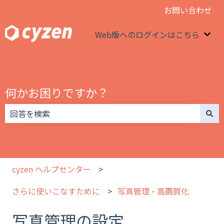
お問い合わせ
Web版へのログインはこちら
We
何かお困りですか？
検索フィールドが空なので、候補はありません。
cyzen ヘルプセンター
さらに使いこなすために
写真管理・高画質化
写真管理の設定