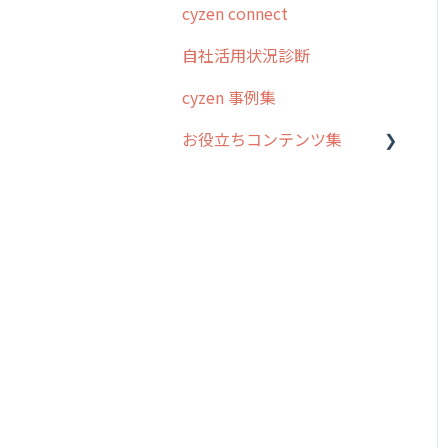
cyzen connect
報告閲覧
予定管理
スポット・ステータス関連
ログインについて
ステム管理者編
ステータス・主観
オプション
自社活用状況診断
予定
スポット
グループ・ユーザーについ
5. 基本的な使い方：シス
報告書・行動種別
交通費自動計算
て
テム管理者編
cyzen 事例集
日報
ステータス・主観
勤怠管理
安全走行支援
GPS・位置情報 について
6. 基本的な使い方：ユー
お役立ちコンテンツ集
履歴
報告書・行動種別
ザー編
活動通知
写真管理・高画質化
ルート自動記録 について
メンバー
ユーザー・グループ管理
動画集：システム管理者向
7. 初心者向けよくある質
パフォーマンス
ダッシュボード（BI）・パ
出退勤・ステータス・主観
け
問集
メッセージ
メッセージ機能
フォーマンス
について
帳票出力
動画集：ユーザー向け
8. 用語集
パフォーマンス
活動通知
連携オプション
スポットについて
メッセージ・ファイル添付
動画集：共通
9. もっと便利に利用する
外部リンク
内線電話
その他オプション
報告書について
ための設定
商品
サポートセミナーアーカイ
お知らせ
商品
IP接続制限・端末認証設定
日報について
ブ
10.ユーザー向けおすすめ
各種設定・その他
の使い方
設定
各種設定・ログイン
契約・その他
メンバー画面について
【業界業種別】cyzen設定
端末・設定について
方法