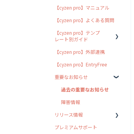
【cyzen pro】マニュアル
cyzen pro とは？
【cyzen pro】よくある質問
簡易マニュアル
【cyzen pro】テンプ
cyzen proの位置情報取得
レート別ガイド
について
【cyzen pro】外部連携
用語集
ポスティング
【cyzen pro】EntryFree
よくある質問
ラウンダー
重要なお知らせ
メンテナンス
外廻り営業
過去の重要なお知らせ
清掃
障害情報
リリース情報
不動産
プレミアムサポート
リリース