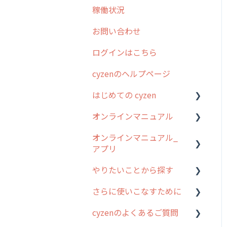
稼働状況
2026年のリリース情報
お問い合わせ
2025年のリリース情報
ログインはこちら
2024年のリリース情報
cyzenのヘルプページ
2023年のリリース情報
はじめての cyzen
過去のリリース
オンラインマニュアル
2019年までのリリース情
0. はじめてのcyzenの使い
報
方
オンラインマニュアル_
管理サイトの使い始め
アプリ
お客様の声を実現しました
1. cyzenについて知ろう
ユーザー・グループ管理
やりたいことから探す
2. 主要機能の概要
アプリの使い始め
行動管理
さらに使いこなすために
3. cyzenの位置情報取得に
ホーム画面
行動管理
予定管理
ついて
cyzenのよくあるご質問
スポット
勤怠管理
はじめに
スポット
4. cyzen利用前の準備：シ