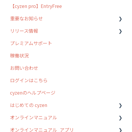
【cyzen pro】EntryFree
よくある質問
ラウンダー
重要なお知らせ
メンテナンス
リリース情報
外廻り営業
過去の重要なお知らせ
プレミアムサポート
清掃
障害情報
リリース
稼働状況
不動産
2026年のリリース情報
お問い合わせ
2025年のリリース情報
ログインはこちら
2024年のリリース情報
cyzenのヘルプページ
2023年のリリース情報
はじめての cyzen
過去のリリース
オンラインマニュアル
2019年までのリリース情報
0. はじめてのcyzenの使い方
オンラインマニュアル_アプリ
お客様の声を実現しました
1. cyzenについて知ろう
管理サイトの使い始め