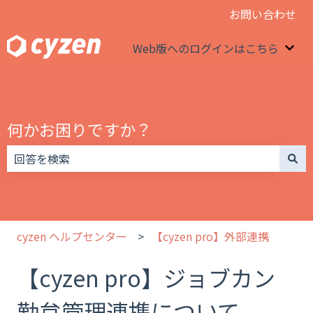
お問い合わせ
Web版へのログインはこちら
We
何かお困りですか？
検索フィールドが空なので、候補はありません。
cyzen ヘルプセンター
【cyzen pro】外部連携
【cyzen pro】ジョブカン
勤怠管理連携について