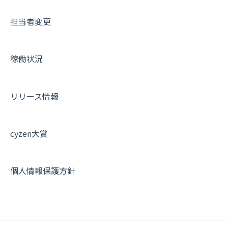
メッセージ・ファイル添付
外部リンク
内線電話
IP接続制限・端末認証設定
日報について
サポートセミナーアーカイブ
担当者変更
商品
お知らせ
商品
契約・その他
メンバー画面について
各種設定・その他
設定
各種設定・ログイン
端末・設定について
稼働状況
オプション関連について
契約・申込について
リリース情報
証明書認証について
その他よくある質問
cyzen大賞
個人情報保護方針