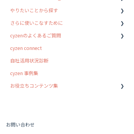
やりたいことから探す
2. 主要機能の概要
ユーザー・グループ管理
アプリの使い始め
さらに使いこなすために
3. cyzenの位置情報取得について
行動管理
ホーム画面
行動管理
cyzenのよくあるご質問
4. cyzen利用前の準備：システム管理者編
予定管理
スポット
勤怠管理
はじめに
cyzen connect
5. 基本的な使い方：システム管理者編
スポット
報告閲覧
予定管理
スポット・ステータス関連オプション
ログインについて
自社活用状況診断
6. 基本的な使い方：ユーザー編
ステータス・主観
予定
スポット
交通費自動計算
グループ・ユーザーについて
cyzen 事例集
7. 初心者向けよくある質問集
報告書・行動種別
日報
ステータス・主観
安全走行支援
GPS・位置情報 について
お役立ちコンテンツ集
8. 用語集
勤怠管理
履歴
報告書・行動種別
写真管理・高画質化
ルート自動記録 について
9. もっと便利に利用するための設定
活動通知
メンバー
ユーザー・グループ管理
ダッシュボード（BI）・パフォーマンス
出退勤・ステータス・主観について
動画集：システム管理者向け
10.ユーザー向けおすすめの使い方
パフォーマンス
メッセージ
メッセージ機能
連携オプション
スポットについて
動画集：ユーザー向け
【業界業種別】cyzen設定方法
帳票出力
パフォーマンス
活動通知
その他オプション
報告書について
動画集：共通
お問い合わせ