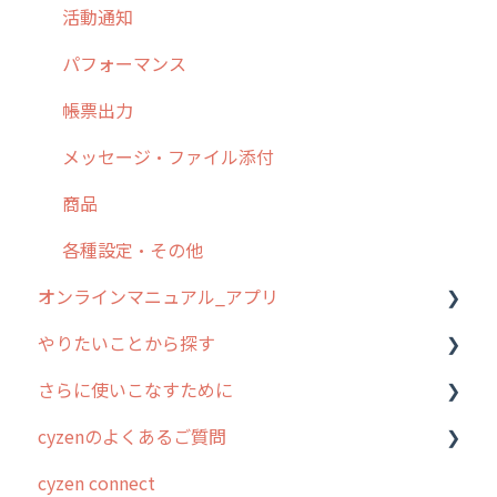
9. もっと便利に利用するための設定
活動通知
10.ユーザー向けおすすめの使い方
パフォーマンス
【業界業種別】cyzen設定方法
帳票出力
メッセージ・ファイル添付
商品
各種設定・その他
オンラインマニュアル_アプリ
やりたいことから探す
アプリの使い始め
さらに使いこなすために
ホーム画面
行動管理
cyzenのよくあるご質問
スポット
勤怠管理
はじめに
cyzen connect
報告閲覧
予定管理
スポット・ステータス関連オプション
ログインについて