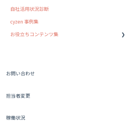
自社活用状況診断
予定
スポット
交通費自動計算
グループ・ユーザーについて
cyzen 事例集
日報
ステータス・主観
安全走行支援
GPS・位置情報 について
お役立ちコンテンツ集
履歴
報告書・行動種別
写真管理・高画質化
ルート自動記録 について
メンバー
ユーザー・グループ管理
ダッシュボード（BI）・パフォーマンス
出退勤・ステータス・主観について
動画集：システム管理者向け
メッセージ
メッセージ機能
連携オプション
スポットについて
動画集：ユーザー向け
パフォーマンス
活動通知
その他オプション
報告書について
動画集：共通
お問い合わせ
外部リンク
内線電話
IP接続制限・端末認証設定
日報について
サポートセミナーアーカイブ
担当者変更
お知らせ
商品
契約・その他
メンバー画面について
設定
各種設定・ログイン
端末・設定について
稼働状況
オプション関連について