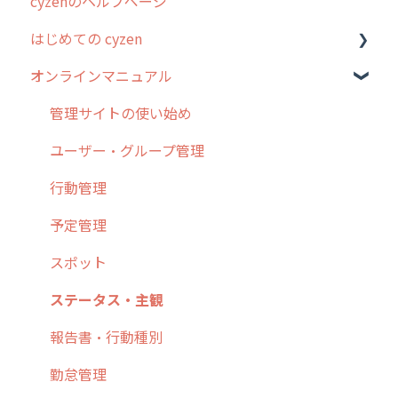
cyzenのヘルプページ
2023年のリリース情報
はじめての cyzen
過去のリリース
オンラインマニュアル
2019年までのリリース情報
0. はじめてのcyzenの使い方
お客様の声を実現しました
1. cyzenについて知ろう
管理サイトの使い始め
2. 主要機能の概要
ユーザー・グループ管理
3. cyzenの位置情報取得について
行動管理
4. cyzen利用前の準備：システム管理者編
予定管理
5. 基本的な使い方：システム管理者編
スポット
6. 基本的な使い方：ユーザー編
ステータス・主観
7. 初心者向けよくある質問集
報告書・行動種別
8. 用語集
勤怠管理