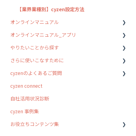
【業界業種別】cyzen設定方法
オンラインマニュアル
オンラインマニュアル_アプリ
管理サイトの使い始め
やりたいことから探す
ユーザー・グループ管理
アプリの使い始め
さらに使いこなすために
行動管理
ホーム画面
行動管理
cyzenのよくあるご質問
予定管理
スポット
勤怠管理
はじめに
cyzen connect
スポット
報告閲覧
予定管理
スポット・ステータス関連オプション
ログインについて
自社活用状況診断
ステータス・主観
予定
スポット
交通費自動計算
グループ・ユーザーについて
cyzen 事例集
報告書・行動種別
日報
ステータス・主観
安全走行支援
GPS・位置情報 について
お役立ちコンテンツ集
勤怠管理
履歴
報告書・行動種別
写真管理・高画質化
ルート自動記録 について