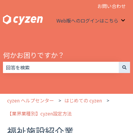
お問い合わせ
Web版へのログインはこちら
We
何かお困りですか？
検索フィールドが空なので、候補はありません。
cyzen ヘルプセンター
はじめての cyzen
【業界業種別】cyzen設定方法
福祉施設紹介業