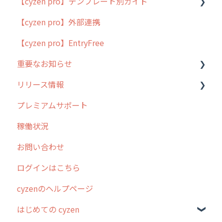
【cyzen pro】テンプレート別ガイド
cyzen proの位置情報取得について
【cyzen pro】外部連携
用語集
ポスティング
【cyzen pro】EntryFree
よくある質問
ラウンダー
重要なお知らせ
メンテナンス
リリース情報
外廻り営業
過去の重要なお知らせ
プレミアムサポート
清掃
障害情報
リリース
稼働状況
不動産
2026年のリリース情報
お問い合わせ
2025年のリリース情報
ログインはこちら
2024年のリリース情報
cyzenのヘルプページ
2023年のリリース情報
はじめての cyzen
過去のリリース