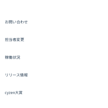
活動通知
メンバー
ユーザー・グループ管理
ダッシュボード（BI）・パフォーマンス
出退勤・ステータス・主観について
動画集：システム管理者向け
パフォーマンス
メッセージ
メッセージ機能
連携オプション
スポットについて
動画集：ユーザー向け
帳票出力
パフォーマンス
活動通知
その他オプション
報告書について
動画集：共通
お問い合わせ
メッセージ・ファイル添付
外部リンク
内線電話
IP接続制限・端末認証設定
日報について
サポートセミナーアーカイブ
担当者変更
商品
お知らせ
商品
契約・その他
メンバー画面について
各種設定・その他
設定
各種設定・ログイン
端末・設定について
稼働状況
オプション関連について
契約・申込について
リリース情報
証明書認証について
その他よくある質問
cyzen大賞