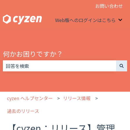
お問い合わせ
Web版へのログインはこちら
We
何かお困りですか？
検索フィールドが空なので、候補はありません。
cyzen ヘルプセンター
リリース情報
過去のリリース
【cyzen：リリース】管理