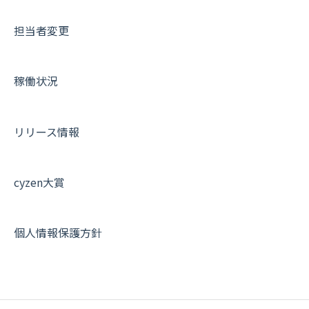
メッセージ・ファイル添付
外部リンク
内線電話
IP接続制限・端末認証設定
日報について
サポートセミナーアーカイブ
担当者変更
商品
お知らせ
商品
契約・その他
メンバー画面について
各種設定・その他
設定
各種設定・ログイン
端末・設定について
稼働状況
オプション関連について
契約・申込について
リリース情報
証明書認証について
その他よくある質問
cyzen大賞
個人情報保護方針