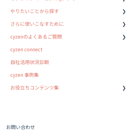
やりたいことから探す
2. 主要機能の概要
ユーザー・グループ管理
アプリの使い始め
さらに使いこなすために
3. cyzenの位置情報取得について
行動管理
ホーム画面
行動管理
cyzenのよくあるご質問
4. cyzen利用前の準備：システム管理者編
予定管理
スポット
勤怠管理
はじめに
cyzen connect
5. 基本的な使い方：システム管理者編
スポット
報告閲覧
予定管理
スポット・ステータス関連オプション
ログインについて
自社活用状況診断
6. 基本的な使い方：ユーザー編
ステータス・主観
予定
スポット
交通費自動計算
グループ・ユーザーについて
cyzen 事例集
7. 初心者向けよくある質問集
報告書・行動種別
日報
ステータス・主観
安全走行支援
GPS・位置情報 について
お役立ちコンテンツ集
8. 用語集
勤怠管理
履歴
報告書・行動種別
写真管理・高画質化
ルート自動記録 について
9. もっと便利に利用するための設定
活動通知
メンバー
ユーザー・グループ管理
ダッシュボード（BI）・パフォーマンス
出退勤・ステータス・主観について
動画集：システム管理者向け
10.ユーザー向けおすすめの使い方
パフォーマンス
メッセージ
メッセージ機能
連携オプション
スポットについて
動画集：ユーザー向け
【業界業種別】cyzen設定方法
帳票出力
パフォーマンス
活動通知
その他オプション
報告書について
動画集：共通
お問い合わせ