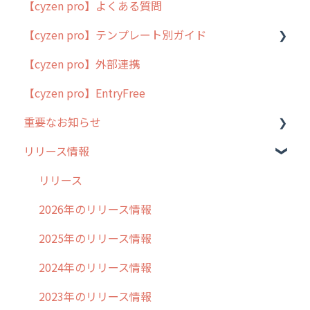
【cyzen pro】よくある質問
簡易マニュアル
【cyzen pro】テンプレート別ガイド
cyzen proの位置情報取得について
【cyzen pro】外部連携
用語集
ポスティング
【cyzen pro】EntryFree
よくある質問
ラウンダー
重要なお知らせ
メンテナンス
リリース情報
外廻り営業
過去の重要なお知らせ
清掃
障害情報
リリース
不動産
2026年のリリース情報
2025年のリリース情報
2024年のリリース情報
2023年のリリース情報