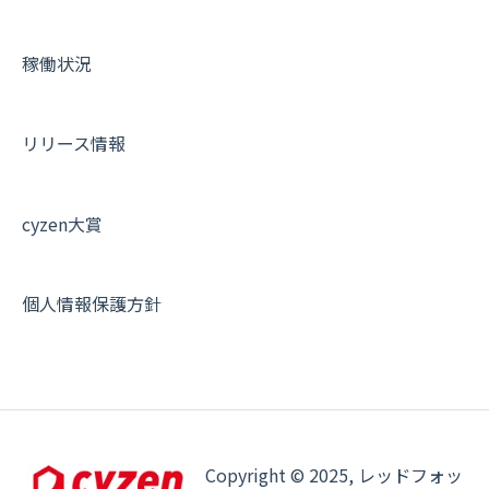
設定
各種設定・ログイン
端末・設定について
稼働状況
オプション関連について
契約・申込について
リリース情報
証明書認証について
その他よくある質問
cyzen大賞
個人情報保護方針
Copyright © 2025, レッドフォッ