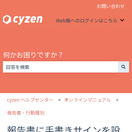
お問い合わせ
Web版へのログインはこちら
We
何かお困りですか？
検索フィールドが空なので、候補はありません。
cyzen ヘルプセンター
オンラインマニュアル
報告書・行動種別
報告書に手書きサインを設