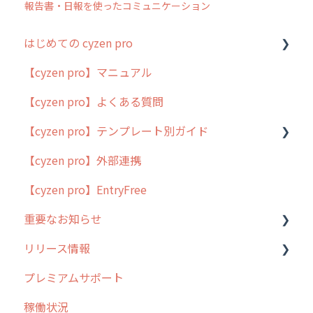
報告書・日報を使ったコミュニケーション
はじめての cyzen pro
【cyzen pro】マニュアル
cyzen pro とは？
【cyzen pro】よくある質問
簡易マニュアル
【cyzen pro】テンプレート別ガイド
cyzen proの位置情報取得について
【cyzen pro】外部連携
用語集
ポスティング
【cyzen pro】EntryFree
よくある質問
ラウンダー
重要なお知らせ
メンテナンス
リリース情報
外廻り営業
過去の重要なお知らせ
プレミアムサポート
清掃
障害情報
リリース
稼働状況
不動産
2026年のリリース情報