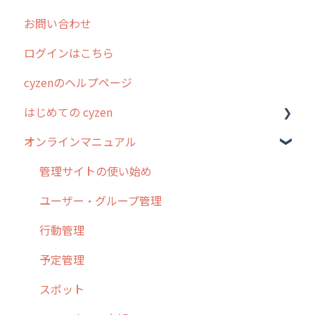
お問い合わせ
2025年のリリース情報
ログインはこちら
2024年のリリース情報
cyzenのヘルプページ
2023年のリリース情報
はじめての cyzen
過去のリリース
オンラインマニュアル
2019年までのリリース情報
0. はじめてのcyzenの使い方
お客様の声を実現しました
1. cyzenについて知ろう
管理サイトの使い始め
2. 主要機能の概要
ユーザー・グループ管理
3. cyzenの位置情報取得について
行動管理
4. cyzen利用前の準備：システム管理者編
予定管理
5. 基本的な使い方：システム管理者編
スポット