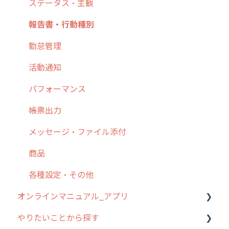
6. 基本的な使い方：ユーザー編
ステータス・主観
7. 初心者向けよくある質問集
報告書・行動種別
8. 用語集
勤怠管理
9. もっと便利に利用するための設定
活動通知
10.ユーザー向けおすすめの使い方
パフォーマンス
【業界業種別】cyzen設定方法
帳票出力
メッセージ・ファイル添付
商品
各種設定・その他
オンラインマニュアル_アプリ
やりたいことから探す
アプリの使い始め