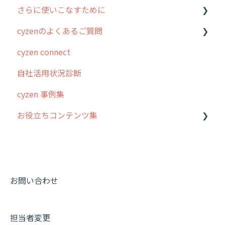
さらに使いこなすために
ホーム画面
行動管理
cyzenのよくあるご質問
スポット
勤怠管理
はじめに
cyzen connect
報告閲覧
予定管理
スポット・ステータス関連オプション
ログインについて
自社活用状況診断
予定
スポット
交通費自動計算
グループ・ユーザーについて
cyzen 事例集
日報
ステータス・主観
安全走行支援
GPS・位置情報 について
お役立ちコンテンツ集
履歴
報告書・行動種別
写真管理・高画質化
ルート自動記録 について
メンバー
ユーザー・グループ管理
ダッシュボード（BI）・パフォーマンス
出退勤・ステータス・主観について
動画集：システム管理者向け
メッセージ
メッセージ機能
連携オプション
スポットについて
動画集：ユーザー向け
パフォーマンス
活動通知
その他オプション
報告書について
動画集：共通
お問い合わせ
外部リンク
内線電話
IP接続制限・端末認証設定
日報について
サポートセミナーアーカイブ
担当者変更
お知らせ
商品
契約・その他
メンバー画面について