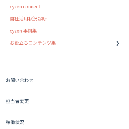
cyzen connect
スポット
報告閲覧
予定管理
スポット・ステータス関連オプション
ログインについて
自社活用状況診断
ステータス・主観
予定
スポット
交通費自動計算
グループ・ユーザーについて
cyzen 事例集
報告書・行動種別
日報
ステータス・主観
安全走行支援
GPS・位置情報 について
お役立ちコンテンツ集
勤怠管理
履歴
報告書・行動種別
写真管理・高画質化
ルート自動記録 について
活動通知
メンバー
ユーザー・グループ管理
ダッシュボード（BI）・パフォーマンス
出退勤・ステータス・主観について
動画集：システム管理者向け
パフォーマンス
メッセージ
メッセージ機能
連携オプション
スポットについて
動画集：ユーザー向け
帳票出力
パフォーマンス
活動通知
その他オプション
報告書について
動画集：共通
お問い合わせ
メッセージ・ファイル添付
外部リンク
内線電話
IP接続制限・端末認証設定
日報について
サポートセミナーアーカイブ
担当者変更
商品
お知らせ
商品
契約・その他
メンバー画面について
各種設定・その他
設定
各種設定・ログイン
端末・設定について
稼働状況
オプション関連について