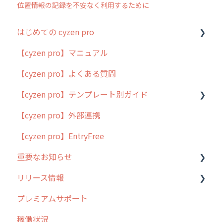
位置情報の記録を不安なく利用するために
はじめての cyzen pro
【cyzen pro】マニュアル
cyzen pro とは？
【cyzen pro】よくある質問
簡易マニュアル
【cyzen pro】テンプレート別ガイド
cyzen proの位置情報取得について
【cyzen pro】外部連携
用語集
ポスティング
【cyzen pro】EntryFree
よくある質問
ラウンダー
重要なお知らせ
メンテナンス
リリース情報
外廻り営業
過去の重要なお知らせ
プレミアムサポート
清掃
障害情報
リリース
稼働状況
不動産
2026年のリリース情報