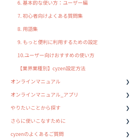
6. 基本的な使い方：ユーザー編
7. 初心者向けよくある質問集
8. 用語集
9. もっと便利に利用するための設定
10.ユーザー向けおすすめの使い方
【業界業種別】cyzen設定方法
オンラインマニュアル
オンラインマニュアル_アプリ
管理サイトの使い始め
やりたいことから探す
ユーザー・グループ管理
アプリの使い始め
さらに使いこなすために
行動管理
ホーム画面
行動管理
cyzenのよくあるご質問
予定管理
スポット
勤怠管理
はじめに