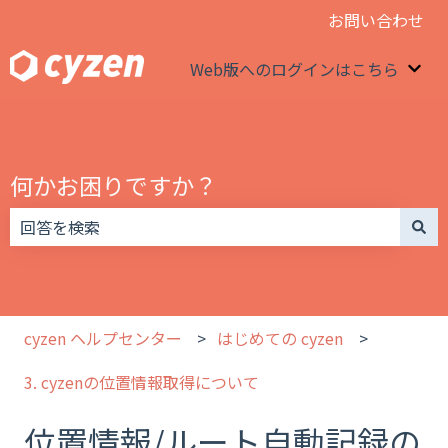
お問い合わせ
Web版へのログインはこちら
We
何かお困りですか？
検索フィールドが空なので、候補はありません。
cyzen ヘルプセンター
はじめての cyzen
3. cyzenの位置情報取得について
位置情報/ルート自動記録の