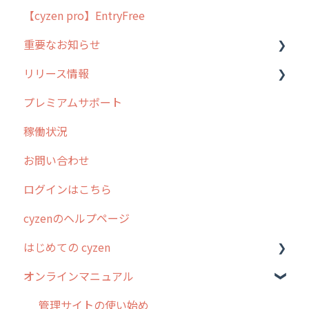
【cyzen pro】EntryFree
よくある質問
ラウンダー
重要なお知らせ
メンテナンス
リリース情報
外廻り営業
過去の重要なお知らせ
プレミアムサポート
清掃
障害情報
リリース
稼働状況
不動産
2026年のリリース情報
お問い合わせ
2025年のリリース情報
ログインはこちら
2024年のリリース情報
cyzenのヘルプページ
2023年のリリース情報
はじめての cyzen
過去のリリース
オンラインマニュアル
2019年までのリリース情報
0. はじめてのcyzenの使い方
お客様の声を実現しました
1. cyzenについて知ろう
管理サイトの使い始め