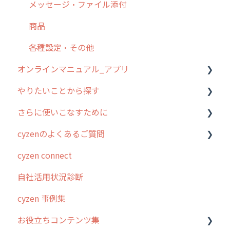
メッセージ・ファイル添付
商品
各種設定・その他
オンラインマニュアル_アプリ
やりたいことから探す
アプリの使い始め
さらに使いこなすために
ホーム画面
行動管理
cyzenのよくあるご質問
スポット
勤怠管理
はじめに
cyzen connect
報告閲覧
予定管理
スポット・ステータス関連オプション
ログインについて
自社活用状況診断
予定
スポット
交通費自動計算
グループ・ユーザーについて
cyzen 事例集
日報
ステータス・主観
安全走行支援
GPS・位置情報 について
お役立ちコンテンツ集
履歴
報告書・行動種別
写真管理・高画質化
ルート自動記録 について