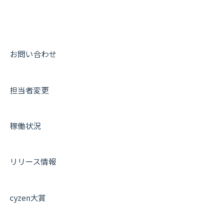
メンバー
ユーザー・グループ管理
ダッシュボード（BI）・パフォーマンス
出退勤・ステータス・主観について
動画集：システム管理者向け
メッセージ
メッセージ機能
連携オプション
スポットについて
動画集：ユーザー向け
パフォーマンス
活動通知
その他オプション
報告書について
動画集：共通
お問い合わせ
外部リンク
内線電話
IP接続制限・端末認証設定
日報について
サポートセミナーアーカイブ
担当者変更
お知らせ
商品
契約・その他
メンバー画面について
設定
各種設定・ログイン
端末・設定について
稼働状況
オプション関連について
契約・申込について
リリース情報
証明書認証について
その他よくある質問
cyzen大賞