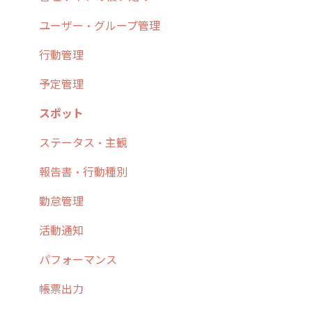
2. 主要機能の概要
ユーザー・グループ管理
3. cyzenの位置情報取得について
行動管理
4. cyzen利用前の準備：システム管理者編
予定管理
5. 基本的な使い方：システム管理者編
スポット
6. 基本的な使い方：ユーザー編
ステータス・主観
7. 初心者向けよくある質問集
報告書・行動種別
8. 用語集
勤怠管理
9. もっと便利に利用するための設定
活動通知
10.ユーザー向けおすすめの使い方
パフォーマンス
【業界業種別】cyzen設定方法
帳票出力