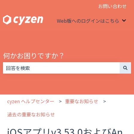
お問い合わせ
Web版へのログインはこちら
We
何かお困りですか？
検索フィールドが空なので、候補はありません。
cyzen ヘルプセンター
重要なお知らせ
過去の重要なお知らせ
iOSアプリv3.53.0およびAn