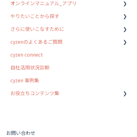
オンラインマニュアル_アプリ
お客様の声を実現しました
1. cyzenについて知ろう
管理サイトの使い始め
やりたいことから探す
2. 主要機能の概要
ユーザー・グループ管理
アプリの使い始め
さらに使いこなすために
3. cyzenの位置情報取得について
行動管理
ホーム画面
行動管理
cyzenのよくあるご質問
4. cyzen利用前の準備：システム管理者編
予定管理
スポット
勤怠管理
はじめに
cyzen connect
5. 基本的な使い方：システム管理者編
スポット
報告閲覧
予定管理
スポット・ステータス関連オプション
ログインについて
自社活用状況診断
6. 基本的な使い方：ユーザー編
ステータス・主観
予定
スポット
交通費自動計算
グループ・ユーザーについて
cyzen 事例集
7. 初心者向けよくある質問集
報告書・行動種別
日報
ステータス・主観
安全走行支援
GPS・位置情報 について
お役立ちコンテンツ集
8. 用語集
勤怠管理
履歴
報告書・行動種別
写真管理・高画質化
ルート自動記録 について
9. もっと便利に利用するための設定
活動通知
メンバー
ユーザー・グループ管理
ダッシュボード（BI）・パフォーマンス
出退勤・ステータス・主観について
動画集：システム管理者向け
10.ユーザー向けおすすめの使い方
パフォーマンス
メッセージ
メッセージ機能
連携オプション
スポットについて
動画集：ユーザー向け
【業界業種別】cyzen設定方法
帳票出力
パフォーマンス
活動通知
その他オプション
報告書について
動画集：共通
お問い合わせ