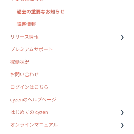
外廻り営業
過去の重要なお知らせ
清掃
障害情報
リリース情報
不動産
プレミアムサポート
リリース
稼働状況
2026年のリリース情報
お問い合わせ
2025年のリリース情報
ログインはこちら
2024年のリリース情報
cyzenのヘルプページ
2023年のリリース情報
はじめての cyzen
過去のリリース
オンラインマニュアル
2019年までのリリース情報
0. はじめてのcyzenの使い方