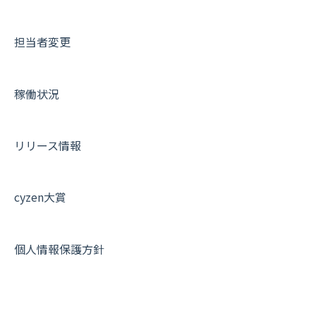
メッセージ・ファイル添付
外部リンク
内線電話
IP接続制限・端末認証設定
日報について
サポートセミナーアーカイブ
担当者変更
商品
お知らせ
商品
契約・その他
メンバー画面について
各種設定・その他
設定
各種設定・ログイン
端末・設定について
稼働状況
オプション関連について
契約・申込について
リリース情報
証明書認証について
その他よくある質問
cyzen大賞
個人情報保護方針