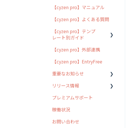
【cyzen pro】マニュアル
cyzen pro とは？
【cyzen pro】よくある質問
簡易マニュアル
【cyzen pro】テンプ
cyzen proの位置情報取得
レート別ガイド
について
【cyzen pro】外部連携
用語集
ポスティング
【cyzen pro】EntryFree
よくある質問
ラウンダー
重要なお知らせ
メンテナンス
リリース情報
外廻り営業
過去の重要なお知らせ
プレミアムサポート
清掃
障害情報
リリース
稼働状況
不動産
2026年のリリース情報
お問い合わせ
2025年のリリース情報