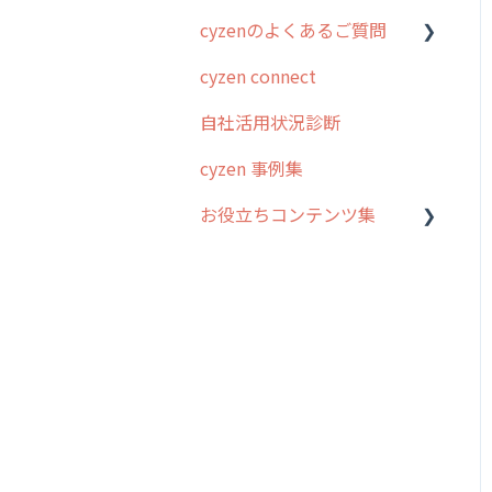
cyzenのよくあるご質問
スポット
勤怠管理
はじめに
cyzen connect
報告閲覧
予定管理
スポット・ステータス関連
ログインについて
オプション
自社活用状況診断
予定
スポット
グループ・ユーザーについ
交通費自動計算
て
cyzen 事例集
日報
ステータス・主観
安全走行支援
GPS・位置情報 について
お役立ちコンテンツ集
履歴
報告書・行動種別
写真管理・高画質化
ルート自動記録 について
メンバー
ユーザー・グループ管理
動画集：システム管理者向
ダッシュボード（BI）・パ
出退勤・ステータス・主観
け
メッセージ
メッセージ機能
フォーマンス
について
動画集：ユーザー向け
パフォーマンス
活動通知
連携オプション
スポットについて
動画集：共通
外部リンク
内線電話
その他オプション
報告書について
サポートセミナーアーカイ
お知らせ
商品
IP接続制限・端末認証設定
日報について
ブ
設定
各種設定・ログイン