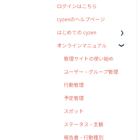
ログインはこちら
2024年のリリース情報
cyzenのヘルプページ
2023年のリリース情報
はじめての cyzen
過去のリリース
オンラインマニュアル
2019年までのリリース情
0. はじめてのcyzenの使い
報
方
管理サイトの使い始め
お客様の声を実現しました
1. cyzenについて知ろう
ユーザー・グループ管理
2. 主要機能の概要
行動管理
3. cyzenの位置情報取得に
予定管理
ついて
スポット
4. cyzen利用前の準備：シ
ステム管理者編
ステータス・主観
5. 基本的な使い方：シス
報告書・行動種別
テム管理者編