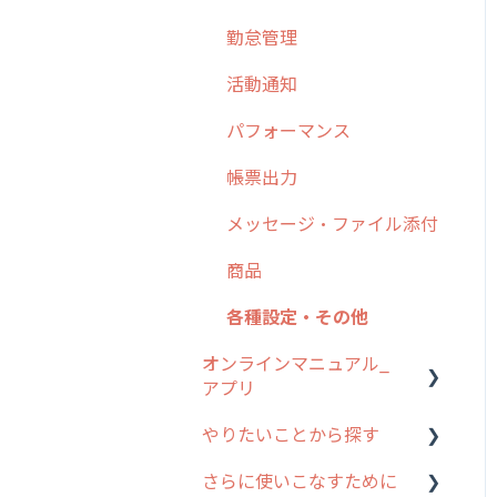
勤怠管理
6. 基本的な使い方：ユー
ザー編
活動通知
7. 初心者向けよくある質
パフォーマンス
問集
帳票出力
8. 用語集
メッセージ・ファイル添付
9. もっと便利に利用する
ための設定
商品
10.ユーザー向けおすすめ
各種設定・その他
の使い方
オンラインマニュアル_
【業界業種別】cyzen設定
アプリ
方法
やりたいことから探す
アプリの使い始め
さらに使いこなすために
ホーム画面
行動管理