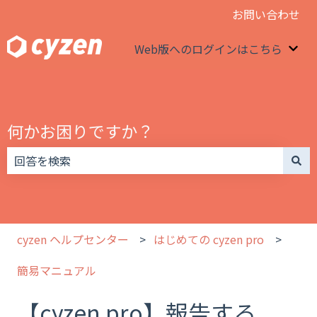
お問い合わせ
Web版へのログインはこちら
We
何かお困りですか？
検索フィールドが空なので、候補はありません。
cyzen ヘルプセンター
はじめての cyzen pro
簡易マニュアル
【cyzen pro】報告する