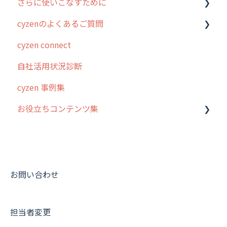
さらに使いこなすために
3. cyzenの位置情報取得について
行動管理
ホーム画面
行動管理
cyzenのよくあるご質問
4. cyzen利用前の準備：システム管理者編
予定管理
スポット
勤怠管理
はじめに
cyzen connect
5. 基本的な使い方：システム管理者編
スポット
報告閲覧
予定管理
スポット・ステータス関連オプション
ログインについて
自社活用状況診断
6. 基本的な使い方：ユーザー編
ステータス・主観
予定
スポット
交通費自動計算
グループ・ユーザーについて
cyzen 事例集
7. 初心者向けよくある質問集
報告書・行動種別
日報
ステータス・主観
安全走行支援
GPS・位置情報 について
お役立ちコンテンツ集
8. 用語集
勤怠管理
履歴
報告書・行動種別
写真管理・高画質化
ルート自動記録 について
9. もっと便利に利用するための設定
活動通知
メンバー
ユーザー・グループ管理
ダッシュボード（BI）・パフォーマンス
出退勤・ステータス・主観について
動画集：システム管理者向け
10.ユーザー向けおすすめの使い方
パフォーマンス
メッセージ
メッセージ機能
連携オプション
スポットについて
動画集：ユーザー向け
【業界業種別】cyzen設定方法
帳票出力
パフォーマンス
活動通知
その他オプション
報告書について
動画集：共通
お問い合わせ
メッセージ・ファイル添付
外部リンク
内線電話
IP接続制限・端末認証設定
日報について
サポートセミナーアーカイブ
担当者変更
商品
お知らせ
商品
契約・その他
メンバー画面について