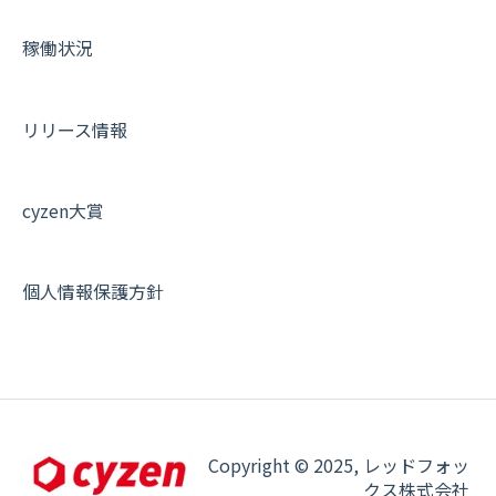
各種設定・その他
設定
各種設定・ログイン
端末・設定について
稼働状況
オプション関連について
契約・申込について
リリース情報
証明書認証について
その他よくある質問
cyzen大賞
個人情報保護方針
Copyright © 2025, レッドフォッ
クス株式会社