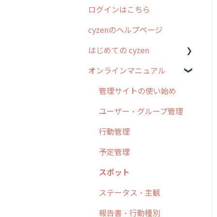
ログインはこちら
2024年のリリース情報
cyzenのヘルプページ
2023年のリリース情報
はじめての cyzen
過去のリリース
オンラインマニュアル
2019年までのリリース情
0. はじめてのcyzenの使い
報
方
管理サイトの使い始め
お客様の声を実現しました
1. cyzenについて知ろう
ユーザー・グループ管理
2. 主要機能の概要
行動管理
3. cyzenの位置情報取得に
予定管理
ついて
スポット
4. cyzen利用前の準備：シ
ステム管理者編
ステータス・主観
5. 基本的な使い方：シス
報告書・行動種別
テム管理者編