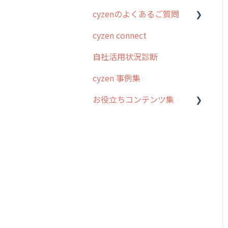
cyzenのよくあるご質問
スポット
勤怠管理
はじめに
cyzen connect
報告閲覧
予定管理
スポット・ステータス関連
ログインについて
オプション
自社活用状況診断
予定
スポット
グループ・ユーザーについ
交通費自動計算
て
cyzen 事例集
日報
ステータス・主観
安全走行支援
GPS・位置情報 について
お役立ちコンテンツ集
履歴
報告書・行動種別
写真管理・高画質化
ルート自動記録 について
メンバー
ユーザー・グループ管理
動画集：システム管理者向
ダッシュボード（BI）・パ
出退勤・ステータス・主観
け
メッセージ
メッセージ機能
フォーマンス
について
動画集：ユーザー向け
パフォーマンス
活動通知
連携オプション
スポットについて
動画集：共通
外部リンク
内線電話
その他オプション
報告書について
サポートセミナーアーカイ
お知らせ
商品
IP接続制限・端末認証設定
日報について
ブ
設定
各種設定・ログイン