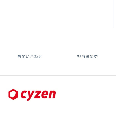
契約・その他
メンバー画面について
端末・設定について
オプション関連について
契約・申込について
証明書認証について
その他よくある質問
お問い合わせ
担当者変更