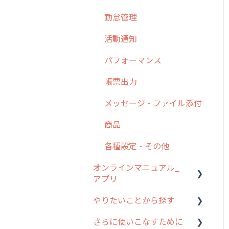
勤怠管理
6. 基本的な使い方：ユー
ザー編
活動通知
7. 初心者向けよくある質
パフォーマンス
問集
帳票出力
8. 用語集
メッセージ・ファイル添付
9. もっと便利に利用する
ための設定
商品
10.ユーザー向けおすすめ
各種設定・その他
の使い方
オンラインマニュアル_
【業界業種別】cyzen設定
アプリ
方法
やりたいことから探す
アプリの使い始め
さらに使いこなすために
ホーム画面
行動管理