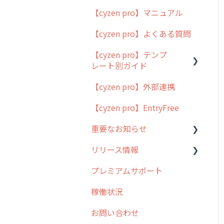
【cyzen pro】マニュアル
cyzen pro とは？
【cyzen pro】よくある質問
簡易マニュアル
【cyzen pro】テンプ
cyzen proの位置情報取得
レート別ガイド
について
【cyzen pro】外部連携
用語集
ポスティング
【cyzen pro】EntryFree
よくある質問
ラウンダー
重要なお知らせ
メンテナンス
リリース情報
外廻り営業
過去の重要なお知らせ
プレミアムサポート
清掃
障害情報
リリース
稼働状況
不動産
2026年のリリース情報
お問い合わせ
2025年のリリース情報