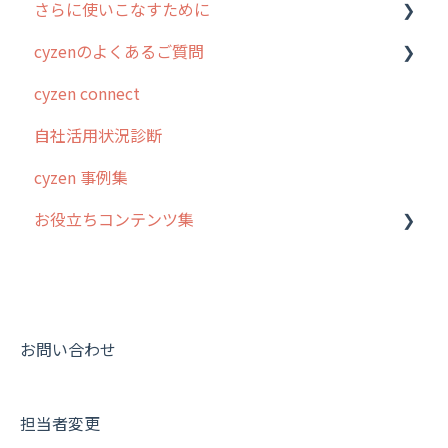
さらに使いこなすために
3. cyzenの位置情報取得について
行動管理
ホーム画面
行動管理
cyzenのよくあるご質問
4. cyzen利用前の準備：システム管理者編
予定管理
スポット
勤怠管理
はじめに
cyzen connect
5. 基本的な使い方：システム管理者編
スポット
報告閲覧
予定管理
スポット・ステータス関連オプション
ログインについて
自社活用状況診断
6. 基本的な使い方：ユーザー編
ステータス・主観
予定
スポット
交通費自動計算
グループ・ユーザーについて
cyzen 事例集
7. 初心者向けよくある質問集
報告書・行動種別
日報
ステータス・主観
安全走行支援
GPS・位置情報 について
お役立ちコンテンツ集
8. 用語集
勤怠管理
履歴
報告書・行動種別
写真管理・高画質化
ルート自動記録 について
9. もっと便利に利用するための設定
活動通知
メンバー
ユーザー・グループ管理
ダッシュボード（BI）・パフォーマンス
出退勤・ステータス・主観について
動画集：システム管理者向け
10.ユーザー向けおすすめの使い方
パフォーマンス
メッセージ
メッセージ機能
連携オプション
スポットについて
動画集：ユーザー向け
【業界業種別】cyzen設定方法
帳票出力
パフォーマンス
活動通知
その他オプション
報告書について
動画集：共通
お問い合わせ
メッセージ・ファイル添付
外部リンク
内線電話
IP接続制限・端末認証設定
日報について
サポートセミナーアーカイブ
担当者変更
商品
お知らせ
商品
契約・その他
メンバー画面について