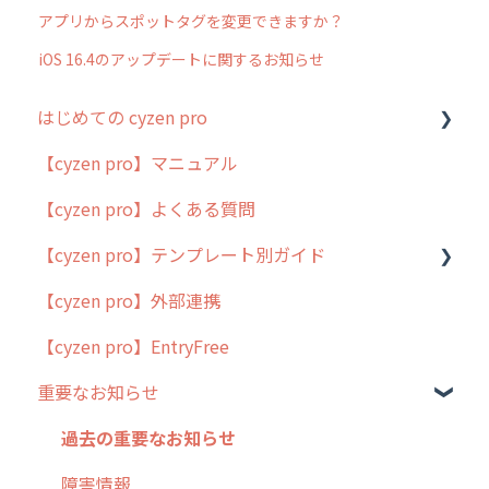
アプリからスポットタグを変更できますか？
iOS 16.4のアップデートに関するお知らせ
はじめての cyzen pro
【cyzen pro】マニュアル
cyzen pro とは？
【cyzen pro】よくある質問
簡易マニュアル
【cyzen pro】テンプレート別ガイド
cyzen proの位置情報取得について
【cyzen pro】外部連携
用語集
ポスティング
【cyzen pro】EntryFree
よくある質問
ラウンダー
重要なお知らせ
メンテナンス
外廻り営業
過去の重要なお知らせ
清掃
障害情報