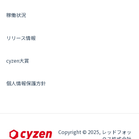
各種設定・その他
設定
各種設定・ログイン
端末・設定について
稼働状況
オプション関連について
契約・申込について
リリース情報
証明書認証について
その他よくある質問
cyzen大賞
個人情報保護方針
Copyright © 2025, レッドフォッ
クス株式会社