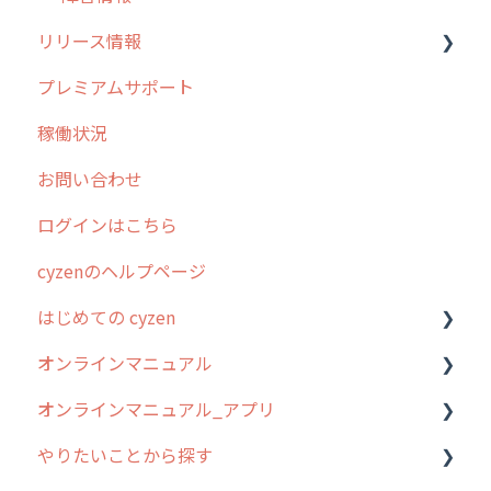
リリース情報
不動産
プレミアムサポート
リリース
稼働状況
2026年のリリース情報
お問い合わせ
2025年のリリース情報
ログインはこちら
2024年のリリース情報
cyzenのヘルプページ
2023年のリリース情報
はじめての cyzen
過去のリリース
オンラインマニュアル
2019年までのリリース情報
0. はじめてのcyzenの使い方
オンラインマニュアル_アプリ
お客様の声を実現しました
1. cyzenについて知ろう
管理サイトの使い始め
やりたいことから探す
2. 主要機能の概要
ユーザー・グループ管理
アプリの使い始め