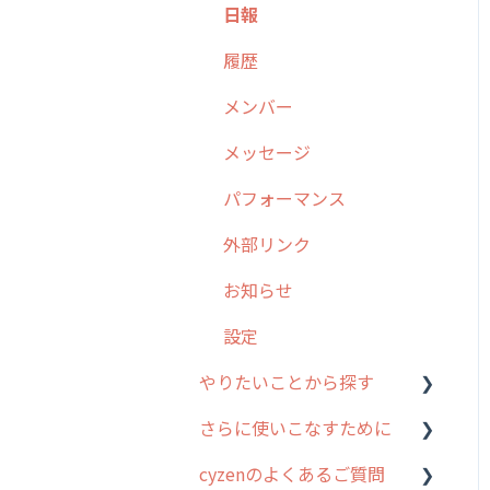
日報
勤怠管理
6. 基本的な使い方：ユー
履歴
ザー編
活動通知
メンバー
7. 初心者向けよくある質
パフォーマンス
問集
メッセージ
帳票出力
8. 用語集
パフォーマンス
メッセージ・ファイル添付
9. もっと便利に利用する
外部リンク
ための設定
商品
お知らせ
10.ユーザー向けおすすめ
各種設定・その他
の使い方
設定
【業界業種別】cyzen設定
やりたいことから探す
方法
さらに使いこなすために
行動管理
cyzenのよくあるご質問
勤怠管理
はじめに