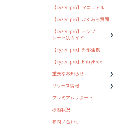
【cyzen pro】マニュアル
cyzen pro とは？
【cyzen pro】よくある質問
簡易マニュアル
【cyzen pro】テンプ
cyzen proの位置情報取得
レート別ガイド
について
【cyzen pro】外部連携
用語集
ポスティング
【cyzen pro】EntryFree
よくある質問
ラウンダー
重要なお知らせ
メンテナンス
リリース情報
外廻り営業
過去の重要なお知らせ
プレミアムサポート
清掃
障害情報
リリース
稼働状況
不動産
2026年のリリース情報
お問い合わせ
2025年のリリース情報