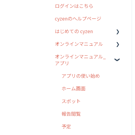
ログインはこちら
2024年のリリース情報
cyzenのヘルプページ
2023年のリリース情報
はじめての cyzen
過去のリリース
オンラインマニュアル
2019年までのリリース情
0. はじめてのcyzenの使い
報
方
オンラインマニュアル_
管理サイトの使い始め
アプリ
お客様の声を実現しました
1. cyzenについて知ろう
ユーザー・グループ管理
2. 主要機能の概要
アプリの使い始め
行動管理
3. cyzenの位置情報取得に
ホーム画面
予定管理
ついて
スポット
スポット
4. cyzen利用前の準備：シ
報告閲覧
ステム管理者編
ステータス・主観
予定
5. 基本的な使い方：シス
報告書・行動種別
テム管理者編