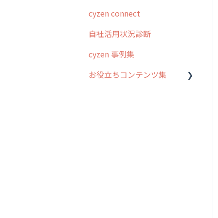
cyzen connect
予定管理
スポット・ステータス関連
ログインについて
オプション
自社活用状況診断
スポット
グループ・ユーザーについ
交通費自動計算
て
cyzen 事例集
ステータス・主観
安全走行支援
GPS・位置情報 について
お役立ちコンテンツ集
報告書・行動種別
写真管理・高画質化
ルート自動記録 について
ユーザー・グループ管理
動画集：システム管理者向
ダッシュボード（BI）・パ
出退勤・ステータス・主観
け
メッセージ機能
フォーマンス
について
動画集：ユーザー向け
活動通知
連携オプション
スポットについて
動画集：共通
内線電話
その他オプション
報告書について
サポートセミナーアーカイ
商品
IP接続制限・端末認証設定
日報について
ブ
各種設定・ログイン
契約・その他
メンバー画面について