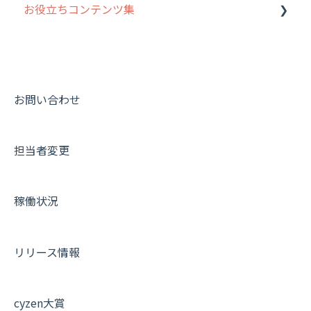
お役立ちコンテンツ集
8. 用語集
勤怠管理
履歴
報告書・行動種別
写真管理・高画質化
ルート自動記録 について
9. もっと便利に利用するための設定
活動通知
メンバー
ユーザー・グループ管理
ダッシュボード（BI）・パフォーマンス
出退勤・ステータス・主観について
動画集：システム管理者向け
10.ユーザー向けおすすめの使い方
パフォーマンス
メッセージ
メッセージ機能
連携オプション
スポットについて
動画集：ユーザー向け
【業界業種別】cyzen設定方法
帳票出力
パフォーマンス
活動通知
その他オプション
報告書について
動画集：共通
お問い合わせ
メッセージ・ファイル添付
外部リンク
内線電話
IP接続制限・端末認証設定
日報について
サポートセミナーアーカイブ
担当者変更
商品
お知らせ
商品
契約・その他
メンバー画面について
各種設定・その他
設定
各種設定・ログイン
端末・設定について
稼働状況
オプション関連について
契約・申込について
リリース情報
証明書認証について
その他よくある質問
cyzen大賞