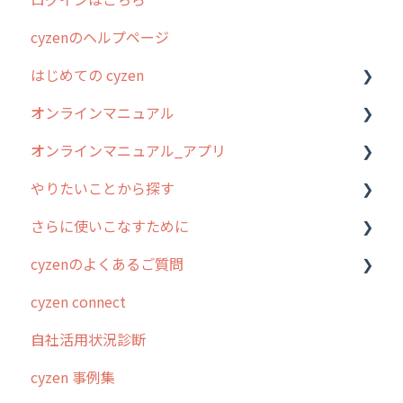
cyzenのヘルプページ
2023年のリリース情報
はじめての cyzen
過去のリリース
オンラインマニュアル
2019年までのリリース情報
0. はじめてのcyzenの使い方
オンラインマニュアル_アプリ
お客様の声を実現しました
1. cyzenについて知ろう
管理サイトの使い始め
やりたいことから探す
2. 主要機能の概要
ユーザー・グループ管理
アプリの使い始め
さらに使いこなすために
3. cyzenの位置情報取得について
行動管理
ホーム画面
行動管理
cyzenのよくあるご質問
4. cyzen利用前の準備：システム管理者編
予定管理
スポット
勤怠管理
はじめに
cyzen connect
5. 基本的な使い方：システム管理者編
スポット
報告閲覧
予定管理
スポット・ステータス関連オプション
ログインについて
自社活用状況診断
6. 基本的な使い方：ユーザー編
ステータス・主観
予定
スポット
交通費自動計算
グループ・ユーザーについて
cyzen 事例集
7. 初心者向けよくある質問集
報告書・行動種別
日報
ステータス・主観
安全走行支援
GPS・位置情報 について