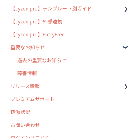
【cyzen pro】テンプレート別ガイド
cyzen proの位置情報取得について
【cyzen pro】外部連携
用語集
ポスティング
【cyzen pro】EntryFree
よくある質問
ラウンダー
重要なお知らせ
メンテナンス
外廻り営業
過去の重要なお知らせ
清掃
障害情報
リリース情報
不動産
プレミアムサポート
リリース
稼働状況
2026年のリリース情報
お問い合わせ
2025年のリリース情報
ログインはこちら
2024年のリリース情報