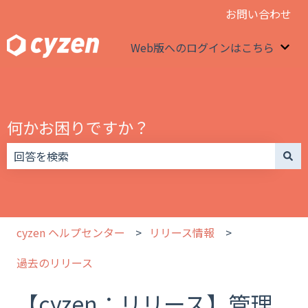
お問い合わせ
Web版へのログインはこちら
We
何かお困りですか？
検索フィールドが空なので、候補はありません。
cyzen ヘルプセンター
リリース情報
過去のリリース
【cyzen：リリース】管理