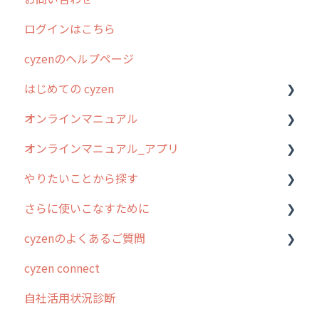
ログインはこちら
cyzenのヘルプページ
はじめての cyzen
オンラインマニュアル
0. はじめてのcyzenの使い方
オンラインマニュアル_アプリ
1. cyzenについて知ろう
管理サイトの使い始め
やりたいことから探す
2. 主要機能の概要
ユーザー・グループ管理
アプリの使い始め
さらに使いこなすために
3. cyzenの位置情報取得について
行動管理
ホーム画面
行動管理
cyzenのよくあるご質問
4. cyzen利用前の準備：システム管理者編
予定管理
スポット
勤怠管理
はじめに
cyzen connect
5. 基本的な使い方：システム管理者編
スポット
報告閲覧
予定管理
スポット・ステータス関連オプション
ログインについて
自社活用状況診断
6. 基本的な使い方：ユーザー編
ステータス・主観
予定
スポット
交通費自動計算
グループ・ユーザーについて