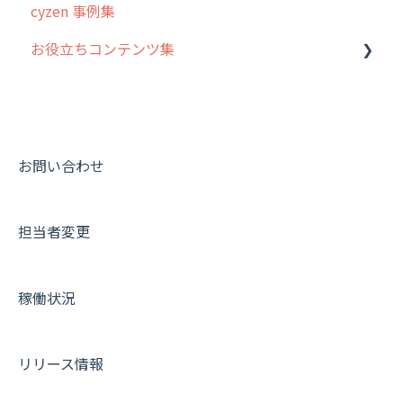
cyzen 事例集
7. 初心者向けよくある質問集
報告書・行動種別
日報
ステータス・主観
安全走行支援
GPS・位置情報 について
お役立ちコンテンツ集
8. 用語集
勤怠管理
履歴
報告書・行動種別
写真管理・高画質化
ルート自動記録 について
9. もっと便利に利用するための設定
活動通知
メンバー
ユーザー・グループ管理
ダッシュボード（BI）・パフォーマンス
出退勤・ステータス・主観について
動画集：システム管理者向け
10.ユーザー向けおすすめの使い方
パフォーマンス
メッセージ
メッセージ機能
連携オプション
スポットについて
動画集：ユーザー向け
【業界業種別】cyzen設定方法
帳票出力
パフォーマンス
活動通知
その他オプション
報告書について
動画集：共通
お問い合わせ
メッセージ・ファイル添付
外部リンク
内線電話
IP接続制限・端末認証設定
日報について
サポートセミナーアーカイブ
担当者変更
商品
お知らせ
商品
契約・その他
メンバー画面について
各種設定・その他
設定
各種設定・ログイン
端末・設定について
稼働状況
オプション関連について
契約・申込について
リリース情報
証明書認証について