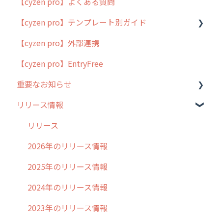
【cyzen pro】よくある質問
簡易マニュアル
【cyzen pro】テンプレート別ガイド
cyzen proの位置情報取得について
【cyzen pro】外部連携
用語集
ポスティング
【cyzen pro】EntryFree
よくある質問
ラウンダー
重要なお知らせ
メンテナンス
リリース情報
外廻り営業
過去の重要なお知らせ
清掃
障害情報
リリース
不動産
2026年のリリース情報
2025年のリリース情報
2024年のリリース情報
2023年のリリース情報