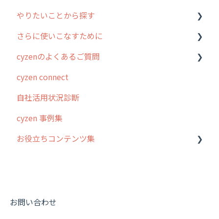
やりたいことから探す
2. 主要機能の概要
ユーザー・グループ管理
アプリの使い始め
さらに使いこなすために
3. cyzenの位置情報取得について
行動管理
ホーム画面
行動管理
cyzenのよくあるご質問
4. cyzen利用前の準備：システム管理者編
予定管理
スポット
勤怠管理
はじめに
cyzen connect
5. 基本的な使い方：システム管理者編
スポット
報告閲覧
予定管理
スポット・ステータス関連オプション
ログインについて
自社活用状況診断
6. 基本的な使い方：ユーザー編
ステータス・主観
予定
スポット
交通費自動計算
グループ・ユーザーについて
cyzen 事例集
7. 初心者向けよくある質問集
報告書・行動種別
日報
ステータス・主観
安全走行支援
GPS・位置情報 について
お役立ちコンテンツ集
8. 用語集
勤怠管理
履歴
報告書・行動種別
写真管理・高画質化
ルート自動記録 について
9. もっと便利に利用するための設定
活動通知
メンバー
ユーザー・グループ管理
ダッシュボード（BI）・パフォーマンス
出退勤・ステータス・主観について
動画集：システム管理者向け
10.ユーザー向けおすすめの使い方
パフォーマンス
メッセージ
メッセージ機能
連携オプション
スポットについて
動画集：ユーザー向け
【業界業種別】cyzen設定方法
帳票出力
パフォーマンス
活動通知
その他オプション
報告書について
動画集：共通
お問い合わせ