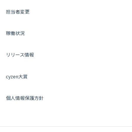
メッセージ・ファイル添付
外部リンク
内線電話
IP接続制限・端末認証設定
日報について
サポートセミナーアーカイブ
担当者変更
商品
お知らせ
商品
契約・その他
メンバー画面について
各種設定・その他
設定
各種設定・ログイン
端末・設定について
稼働状況
オプション関連について
契約・申込について
リリース情報
証明書認証について
その他よくある質問
cyzen大賞
個人情報保護方針