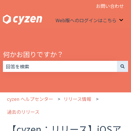
お問い合わせ
Web版へのログインはこちら
We
何かお困りですか？
検索フィールドが空なので、候補はありません。
cyzen ヘルプセンター
リリース情報
過去のリリース
【cyzen：リリース】iOSア