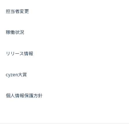
メッセージ・ファイル添付
外部リンク
内線電話
IP接続制限・端末認証設定
日報について
サポートセミナーアーカイブ
担当者変更
商品
お知らせ
商品
契約・その他
メンバー画面について
各種設定・その他
設定
各種設定・ログイン
端末・設定について
稼働状況
オプション関連について
契約・申込について
リリース情報
証明書認証について
その他よくある質問
cyzen大賞
個人情報保護方針