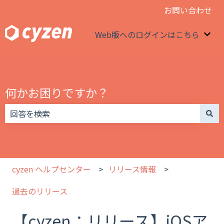
お問い合わせ
Web版へのログインはこちら
We
何かお困りですか？
検索フィールドが空なので、候補はありません。
cyzen ヘルプセンター
リリース情報
過去のリリース
【cyzen：リリース】iOSア