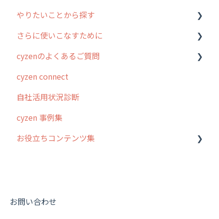
やりたいことから探す
2. 主要機能の概要
ユーザー・グループ管理
アプリの使い始め
さらに使いこなすために
3. cyzenの位置情報取得について
行動管理
ホーム画面
行動管理
cyzenのよくあるご質問
4. cyzen利用前の準備：システム管理者編
予定管理
スポット
勤怠管理
はじめに
cyzen connect
5. 基本的な使い方：システム管理者編
スポット
報告閲覧
予定管理
スポット・ステータス関連オプション
ログインについて
自社活用状況診断
6. 基本的な使い方：ユーザー編
ステータス・主観
予定
スポット
交通費自動計算
グループ・ユーザーについて
cyzen 事例集
7. 初心者向けよくある質問集
報告書・行動種別
日報
ステータス・主観
安全走行支援
GPS・位置情報 について
お役立ちコンテンツ集
8. 用語集
勤怠管理
履歴
報告書・行動種別
写真管理・高画質化
ルート自動記録 について
9. もっと便利に利用するための設定
活動通知
メンバー
ユーザー・グループ管理
ダッシュボード（BI）・パフォーマンス
出退勤・ステータス・主観について
動画集：システム管理者向け
10.ユーザー向けおすすめの使い方
パフォーマンス
メッセージ
メッセージ機能
連携オプション
スポットについて
動画集：ユーザー向け
【業界業種別】cyzen設定方法
帳票出力
パフォーマンス
活動通知
その他オプション
報告書について
動画集：共通
お問い合わせ