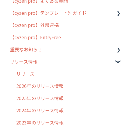
【cyzen pro】よくある質問
簡易マニュアル
【cyzen pro】テンプレート別ガイド
cyzen proの位置情報取得について
【cyzen pro】外部連携
用語集
ポスティング
【cyzen pro】EntryFree
よくある質問
ラウンダー
重要なお知らせ
メンテナンス
リリース情報
外廻り営業
過去の重要なお知らせ
清掃
障害情報
リリース
不動産
2026年のリリース情報
2025年のリリース情報
2024年のリリース情報
2023年のリリース情報