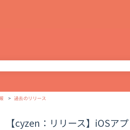
りません。
報
過去のリリース
【cyzen：リリース】iOSアプリ ve