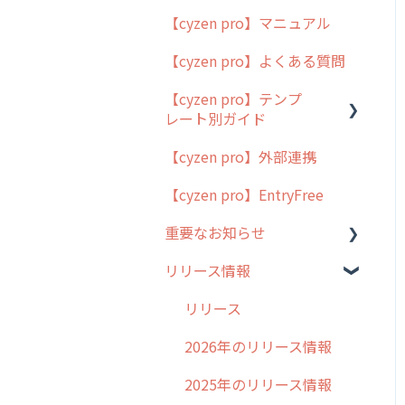
【cyzen pro】マニュアル
cyzen pro とは？
【cyzen pro】よくある質問
簡易マニュアル
【cyzen pro】テンプ
cyzen proの位置情報取得
レート別ガイド
について
【cyzen pro】外部連携
用語集
ポスティング
【cyzen pro】EntryFree
よくある質問
ラウンダー
重要なお知らせ
メンテナンス
リリース情報
外廻り営業
過去の重要なお知らせ
清掃
障害情報
リリース
不動産
2026年のリリース情報
2025年のリリース情報