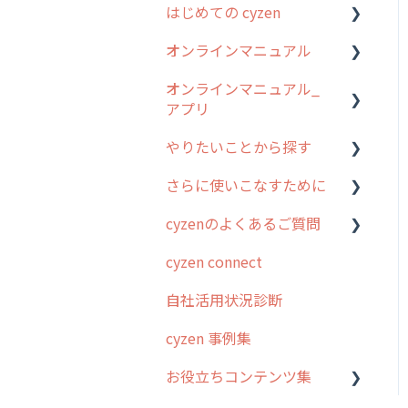
はじめての cyzen
オンラインマニュアル
0. はじめてのcyzenの使い
方
オンラインマニュアル_
管理サイトの使い始め
アプリ
1. cyzenについて知ろう
ユーザー・グループ管理
やりたいことから探す
2. 主要機能の概要
アプリの使い始め
行動管理
さらに使いこなすために
3. cyzenの位置情報取得に
ホーム画面
行動管理
予定管理
ついて
cyzenのよくあるご質問
スポット
勤怠管理
はじめに
スポット
4. cyzen利用前の準備：シ
cyzen connect
報告閲覧
予定管理
スポット・ステータス関連
ログインについて
ステム管理者編
ステータス・主観
オプション
自社活用状況診断
予定
スポット
グループ・ユーザーについ
5. 基本的な使い方：シス
報告書・行動種別
交通費自動計算
て
テム管理者編
cyzen 事例集
日報
ステータス・主観
勤怠管理
安全走行支援
GPS・位置情報 について
6. 基本的な使い方：ユー
お役立ちコンテンツ集
履歴
報告書・行動種別
ザー編
活動通知
写真管理・高画質化
ルート自動記録 について