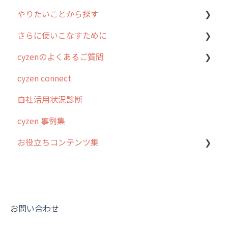
やりたいことから探す
2. 主要機能の概要
ユーザー・グループ管理
アプリの使い始め
さらに使いこなすために
3. cyzenの位置情報取得について
行動管理
ホーム画面
行動管理
cyzenのよくあるご質問
4. cyzen利用前の準備：システム管理者編
予定管理
スポット
勤怠管理
はじめに
cyzen connect
5. 基本的な使い方：システム管理者編
スポット
報告閲覧
予定管理
スポット・ステータス関連オプション
ログインについて
自社活用状況診断
6. 基本的な使い方：ユーザー編
ステータス・主観
予定
スポット
交通費自動計算
グループ・ユーザーについて
cyzen 事例集
7. 初心者向けよくある質問集
報告書・行動種別
日報
ステータス・主観
安全走行支援
GPS・位置情報 について
お役立ちコンテンツ集
8. 用語集
勤怠管理
履歴
報告書・行動種別
写真管理・高画質化
ルート自動記録 について
9. もっと便利に利用するための設定
活動通知
メンバー
ユーザー・グループ管理
ダッシュボード（BI）・パフォーマンス
出退勤・ステータス・主観について
動画集：システム管理者向け
10.ユーザー向けおすすめの使い方
パフォーマンス
メッセージ
メッセージ機能
連携オプション
スポットについて
動画集：ユーザー向け
【業界業種別】cyzen設定方法
帳票出力
パフォーマンス
活動通知
その他オプション
報告書について
動画集：共通
お問い合わせ
メッセージ・ファイル添付
外部リンク
内線電話
IP接続制限・端末認証設定
日報について
サポートセミナーアーカイブ