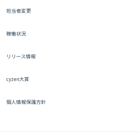
担当者変更
商品
お知らせ
商品
契約・その他
メンバー画面について
各種設定・その他
設定
各種設定・ログイン
端末・設定について
稼働状況
オプション関連について
契約・申込について
リリース情報
証明書認証について
その他よくある質問
cyzen大賞
個人情報保護方針